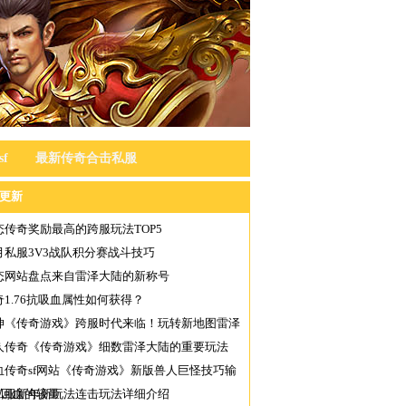
f
最新传奇合击私服
更新
态传奇奖励最高的跨服玩法TOP5
月私服3V3战队积分赛战斗技巧
态网站盘点来自雷泽大陆的新称号
奇1.76抗吸血属性如何获得？
坤《传奇游戏》跨服时代来临！玩转新地图雷泽
陆
人传奇《传奇游戏》细数雷泽大陆的重要玩法
血传奇sf网站《传奇游戏》新版兽人巨怪技巧输
与回血的较量
私服新年新玩法连击玩法详细介绍