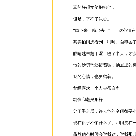
真的好想笑笑抱抱他，
但是，下不了决心。
“吻下来，豁出去...”——这心情
其实怕阿虎看到，呵呵。自嘲罢
眼睛越来越干涩，瞪了半天，才会
他的沙琪玛还留着呢，抽屉里的棒
我的心情，也要留着。
曾经喜欢一个人会很自卑，
就像和老吴那样，
分了手之后，连去他的空间都要小
现在似乎不怕什么了。和阿虎在一
虽然他有时候会说我这，说我那