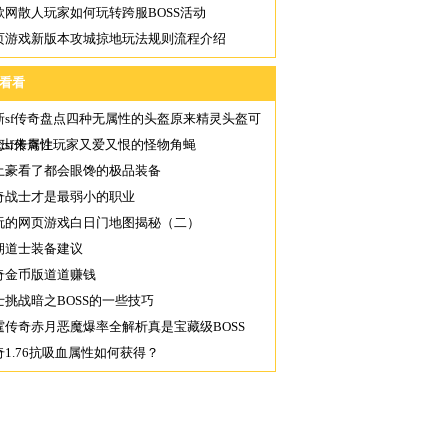
歌网散人玩家如何玩转跨服BOSS活动
页游戏新版本攻城掠地玩法规则流程介绍
看看
新sf传奇盘点四种无属性的头盔原来精灵头盔可
洗出来属性
态sf传奇让玩家又爱又恨的怪物角蝇
土豪看了都会眼馋的极品装备
奇战士才是最弱小的职业
玩的网页游戏白日门地图揭秘（二）
期道士装备建议
奇金币版道道赚钱
士挑战暗之BOSS的一些技巧
霆传奇赤月恶魔爆率全解析真是宝藏级BOSS
奇1.76抗吸血属性如何获得？