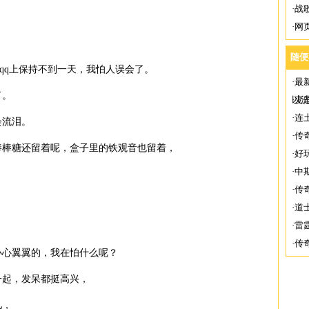
·
战
·
网
随便
在qq上保持不到一天，我怕人误会了。
·
最
了。
以
·
变
·
连
流泪。
·
传
棒糖还留着呢，盒子里的铁观音也留着，
·
好
·
中
·
传
·
道
·
雷
·
传
心翼翼的，我在怕什么呢？
起，发呆都挺高兴，
儿，