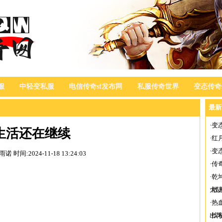
服
中轻变私服
电信传奇sf发布网
私服传奇世界
变态传奇s
最新
·
变
生活还在继续
·
红
·
变
宦雨诺
时间:2024-11-18 13:24:03
·
传
·
乾
大
·
散
·
热
出
·
找