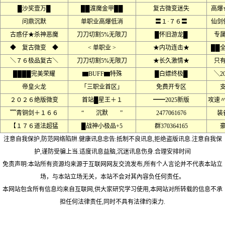
█沙奖壹万█
██渡魔金甲██
复古微变迷失
高爆
问鼎沉默
单职业高爆低消
〓１·７６〓
仙剑
古惑仔★杀神恶魔
刀刀切割5%无限刀
█怀旧游龙█
专
◆ 复古微变 ◆
< 单职业 >
★内功连击★
██
＼７６极品复古＼
刀刀切割5%无限刀
★长久激情★
只
████完美荣耀
▆BUFF▆特殊
█白嫖终极█
╲2
帝皇火龙
「三职业首区」
免费开专区
２０２６绝版微变
首站█星王＋１
━━2025新版
攻速
﹌青铜剑＋１６６
“ 沉默 ”
2477061676
装
【１７６道法超猛
█战神小极品+5
群370364165
注意自我保护,防范网络陷阱.健康讯息忠告:抵制不良讯息,拒绝盗版讯息.注意自我保
护,谨防受骗上当.适度讯息益脑,沉迷讯息伤身.合理安排时间
免责声明:本站所有资源均来源于互联网网友交流发布,所有个人言论并不代表本站立
场，与本站立场无关，本站不会对其內容负任何责任。
本网站包含所有信息均来自互联网,供大家研究学习使用,本网站对所转载的信息不承
担任何法律责任,同时不具有法律约束力.