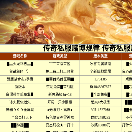
传奇私服赌博规律-传奇私服
游戏名称
游戏类型
版本类型
█▂火龙终极▂█
﹌﹌首战首区
冰雪专属酒鬼
█
首战首区〝】
免﹏费﹏打﹏顶赞
全新统战霸服
良心
新鏖战合击2季度
▇〓首站首区〓▇
1.761.85
点
新版本
赞助免费█首战区
群1046867677
██
白漂秒怪单职业▊
新思路极品+18
█全部免费█
█1
冰火复仇迷失
开局一只小骷髅
超爽#大极品
██
神器９９９全屏切
●无限刀丶高爆●
895115270群
██
一个会员打天下
特色复古冰雪神器
群972489282
不
██神器██
变态终极★一打十
沙奖18888元
打什