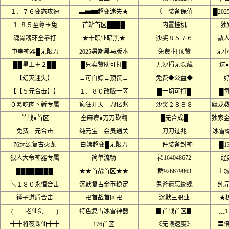
１．７６变态攻速
▃▅▆超变迷失★
〔 装备保值
█20
１·８５至尊玉兔
首站首区████
内置挂机
独
魂骨魂环全靠打
★十职业暗黑★
沙奖８５７６
散
中崋神器█无限刀
2025暑期黑马版本
免费·打顶赞
无小
██星王＋２██
█只卖赞助可打█
无沙捐无隐藏
送
【幻灭迷失】
→可白嫖→顶赞→
免费◆公益◆
【【５元合击】】
１．８０改版一区
█一切可打█
█
０氪吃肉丶新专属
疯狂开天一刀亿兆
沙奖２８８８
魔龙
首战●首区
全麻痹●刀刀砍翻
█无合成█
独家
免费二元合击
纯元宝﹍会员通关
刀刀过兆
冰雪
76起源复古火龙
白嫖超变█无限刀
一件装备封神
█1
狠人大帝神器专属
简单流畅
裙164048672
经
████████
★★首战首区★★
群926679863
土
╲１８０永恒合击
沉默复古金币稳定
鬼斧遗忘蝴蝶
纯
锤子道盾合击
卍首战首区卍
沉默三职业
★
(﹍﹍老仙剑﹍﹍)
特色复古冰雪神器
▊首战首区▊
﹏1
╋╋将夜诛仙╋╋
176首区
《无限速度》
〓