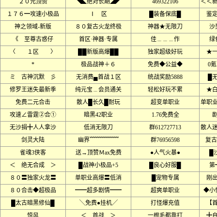
２０元顶赞
◥◣绝对长期◢◤
469322106
＜＜
１７６━攻速小极品
Ⅰ 区
█装备保底█
鉴
神之领域-新版
８０复古火龙终极
神器★无限刀
沙
《 至尊古惑仔
首区·神器·专属
佳﹍﹍﹍作
绿
〈 １区 〉
██新版高爆██
独家超级好玩
★
*
极品战神＋６
免费◆公益◆
0
ミ 古神沉默 彡
无消费▄首战１区
统战奖励5888
█
修罗王迷失最新季
纯元宝﹍会员通关
轻松好玩不累
★
免费二元合击
散人█长久█耐玩
超变单职业
单职
攻速∠雷霆②合①
暗黑42职业
1.76免费全
无沙捐╋人人拿沙
低消无限刀
群612727713
散人
剑灵大陆
幽界﹌﹌﹌﹌﹌
群76956598
复古
雀魂3侠客
送→顶赞Ｍax免费
●人气火暴●
█
＜ 绝无合成 ＞
█战神小极品+5
█良心好服█
第
８０〓独家火龙〓
单职业高爆〓低消
█宠物专属
刚
８０合击◆超极品
━━超多剧情━━
超爽单职业
◆小
█太古暗黑修仙█
╲免费●挂机╱
打怪爆充值
【
惊风
＜ 首战 ＞
一根毛都靠打
╋