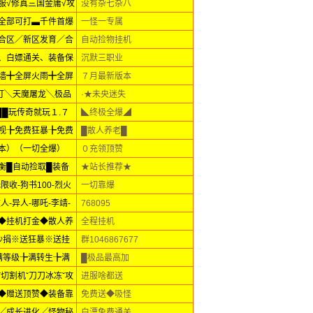
天涯游
服√修真三国金庸√攻
推荐
没有杂七杂八
玩
全部可打▃千件首爆
推荐
一怪一专属
器▃装
合区／新区发育／合
推荐
自动捡物挂机
」
、白嫖通关、装备保
推荐
沉默三职业
吃肉
墙╋全屏火雨╋全屏
推荐
７月最新版本
送╋
打╲天魔屠龙╲极品
推荐
·★未央迷失
刀绿毒
██玩传奇就玩１.７
推荐
◣终极全爆◢
视╊免费狂暴╊免费
推荐
█散人养老█
费切割
本）（一切全爆）
推荐
０充领顶赞
打）
衡█自动捡取█装备
推荐
★站长推荐★
切靠打
限收-狗书100-烈火
推荐
一切靠爆
人-异人-哪吒-李靖-
推荐
768095
◆挂机打金◆散人养
推荐
全程挂机
合区
沙捐※送狂暴※送挂
推荐
群1046867677
级※
满等级╊满转生╊满
推荐
█极品最高加
爆率
ˇ切割机ˇ刀刀冰冻ˇ攻
推荐
进服啥都送
◆赠送顶赞◆装备靠
荐
免费送◆吸怪
耐玩◆
╱成长进化╱怪物秘
推荐
白漂免费通关