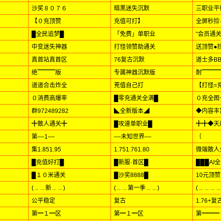
沙奖８０７６
暗黑迷失沉默
师闪电风
三职业平
【０充顶赞
充值可打】
回收╱装
全屏秒捡
█全民追梦█
「免费」单职业
冰冻·免费
“会员通关
中变迷失神器
打怪领赞助通关
茺值“
送顶赞●
推荐
真首站真首区
76复古沉默
路●新专属
道士多B
绝﹌﹌﹌版
专属神器沉默版
火墙带毒.
耐﹌﹌﹌
道道合击炸全
茺值自己打
﹌﹌﹌﹌
【打怪=
０消费高爆率
█零充通关全满█
得一切】
０充全图
群972489282
◣全新版本◢
尸★疯狂
◆内容丰
╋散人通关╋
█攻速单职业█
回忆◆容
╋╋◆天
第––1––
––未知世界––
秒杀壹切
〔 
集1.851.95
1.751.761.80
业 
微端散人
█充值好打█
█新服·首区█
雪蝴蝶迷
███A
█１０米通关
█沙奖8888█
骂娘███
10元顶
(﹍﹍新﹍﹍)
(﹍﹍第一季﹍﹍)
坑╲激情
(﹍﹍﹍
公平稳定
复古
﹍﹍﹍﹍﹍
1.76+
第━１━区
第━１━区
探秘长久
第━━━