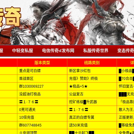
服
中轻变私服
电信传奇sf发布网
私服传奇世界
变态传奇s
版本类型
线路类别
重点是可白嫖
新区拿沙红包
█小极品
首战首区
充值》赞助》终极
网最低消
█70合
群1030069227
★极品+5★
玩█散人
怀旧复古
没超油打极品
公益复古
推荐
███无
〓１·７６〓
挖矿练级█升武器
无ＧＭ██
「极品靠
0茺可通关
〓１·７６〓
「物价保
散人为王
10倍充值
真正的白嫖专属
断！
正版更新
推荐
群607748845
送50米充值
新玩法
█等级免
推
０充领顶赞
██十元起飞██
取█免费
全免费●