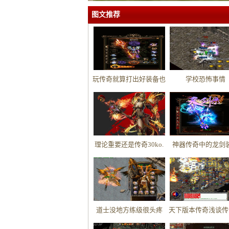
图文推荐
玩传奇就算打出好装备也
学校恐怖事情
理论重要还是传奇30ko.
神器传奇中的龙剑
道士没地方练级很头疼
天下版本传奇浅谈传