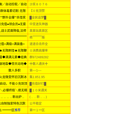
暴
衡╱自动捡取╱自动
推荐
沙奖８０７６
备全爆
·群体毒素切割·无限
推荐
【０充顶赞
挂
““野外全爆““杀怪奖
推荐
█全民追梦█
捡充值●领会员●无套
中变迷失神器
B,战士武兽降临,法师
推荐
真首站真首区
﹌﹌﹌﹌﹌﹌﹌﹌﹌
推荐
绝﹌﹌﹌版
﹌﹌玩
充值=满级=满装备=
推荐
道道合击炸全
★无限刷怪★无限鞭
推荐
０消费高爆率
刀速
富◆满满元素◆经典
推荐
群972489282
易上瘾
崩地裂◆惊天动地◆
推荐
╋散人通关╋
◆╋╋
散人多职
推荐
第––1––
〕
火龙微变怀旧沉默冰
推荐
集1.851.95
失神器
I全自动，不能０充到顶
推荐
█充值好打█
赞╲必爆终极╲绝无暗
推荐
█１０米通关
无限
﹍﹍﹍﹍﹍新出炉﹍
推荐
(﹍﹍新﹍﹍)
﹍﹍)
复古自制独家特色沉默
推荐
公平稳定
！
１━━━区
推荐
推荐
第━１━区