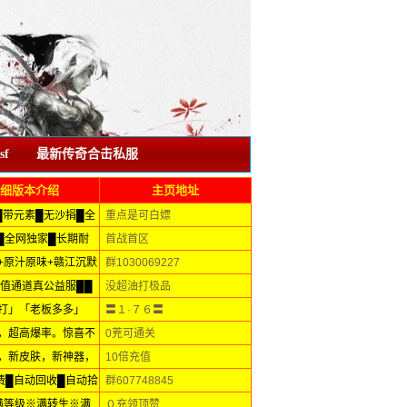
f
最新传奇合击私服
详细版本介绍
主页地址
█带元素█无沙捐█全
重点是可白嫖
费█
击█全网独家█长期耐
推荐
首战首区
养老
+原汁原味+赣江沉默
推荐
群1030069227
充值通道真公益服██
没超油打极品
█
打」「老板多多」
推荐
〓１·７６〓
值」
，超高爆率。惊喜不
推荐
0茺可通关
，新皮肤，新神器，
10倍充值
费█自动回收█自动拾
荐
群607748845
挂机
满等级※满转生※满
推荐
０充领顶赞