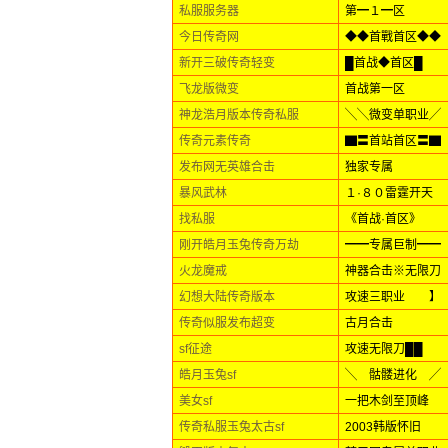
私服服务器
第━１━区
今日传奇网
◆◆首戰首区◆◆
新开三破传奇轻变
█首战◆首区█
飞龙版微变
首战第一区
神龙浩月版本传奇私服
╲╲微变单职业╱
传奇元素传奇
▇〓首站首区〓▇
发布网无英雄合击
独家专属
暴风武林
１·８０雷霆开天
找私服
《首战·首区》
刚开皓月玉兔传奇万劫
━━专属巨制━━
火龙魔戒
神器合击※无限刀
幻想大陆传奇版本
攻速三职业 】
传奇似服发布超变
古月合击
sf征途
攻速无限刀██
皓月玉兔sf
╲ 骷髅进化 ╱
美女sf
一把木剑至顶峰
传奇私服玉兔太古sf
2003韩版怀旧