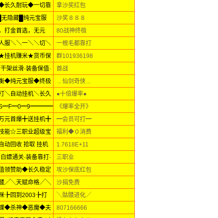
◆长久耐玩◆一切靠
拿沙奖红包
追梦
█无隐藏█纯元宝服
推荐
沙奖８８８
零米通关
，打金首选，无元
推荐
80战神终极
币
人服＼＼一＼＼切＼
推荐
一根毛都靠打
打＼＼
★挂机赚米★货币保
推荐
群101936198
靠打
·干架丝滑·装备保值·
推荐
首战
衡◆纯元宝服◆终极
推荐
﹍仙剑奇侠﹍
士带毒
打＼自动挂机＼长久
推荐
●十倍爆率●
家
S━F━0━9━━━━
推荐
《爆率全开》
万元首爆╋送挂机╋
━会员可打━
技能☆三职业超级宝
荐
福利◆０消费
性伤害
自动回收 拾取 挂机
推荐
1.7618E+11
·白嫖通关·装备靠打·
三职业
值领赞助◆长久稳定
推荐
攻沙保底红包
极◆
髅╱╲天赋命格╱╲
推荐
沙捐免费
╱
咪╊回到2003╊打
推荐
╲骷髅进化╱
终极╊首
蝶◆杀神◆恶魔◆夫
推荐
807166666