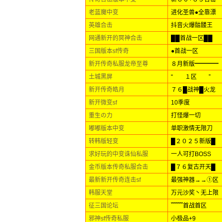
老蓝魔中变
进化圣兽●全靠漂
英雄合击
抖音火爆骷髅王
网通新开的冥神合击
██首战一区██
三国版本sf传奇
●首战一区
新开传奇私服龙帝至尊
８月新版━━━━
土城黑屏
“ １区 ”
新开传奇皓月
７６█战神█火龙
新开微变sf
10季度
重生の力
打怪爆一切
嘟嘟版本中变
单职激情无限刀
转韩版轻变
█２０２５新版█
求好玩的中变诛仙私服
一人可打BOSS
金币版本传奇私服合击
█７６复古开天█
最新新开传奇连击sf
最强神器→→①区
韩服天堂
万元沙奖丶无上限
征三国论坛
﹌﹌首战首区
邪神sf传奇私服
小极品+9