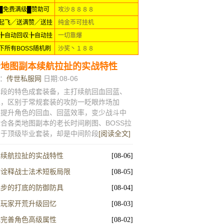
█免费满级█赞助可
推荐
攻沙８８８８
靠人多
起飞╱送满赞╱送挂
推荐
纯金币可挂机
取沙捐
玉兔╊自动回収╊自动挂
推荐
一切靠爆
泡点
下所有BOSS随机刷
推荐
沙奖丶１８８
就起
推荐
合地图副本续航拉扯的实战特性
：
传世私服网
日期:08-06
阶段的特色成套装备，主打续航回血回蓝、
性，区别于常规套装的攻防一眨眼炸场加
是提升角色的回血、回蓝效率，变少战斗中
合各类地图副本的老长时间刷图、BOSS拉
属于顶级毕业套装，却是中间阶段
[阅读全文]
本续航拉扯的实战特性
[08-06]
质诠释战士法术短板局限
[08-05]
起步的打底的防御防具
[08-04]
区玩家开荒升级回忆
[08-03]
成完善角色高级属性
[08-02]