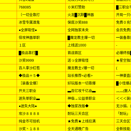
768085
０米打赞助
籍╱专属
█三职业
〔一切全靠打
火龙█沉默█神器
高爆█
开局一只
推
冰雪专属酒鬼
保底沙奖888
化﹍╱╱
免费０充
●全屏吸怪●
全网独家未央
费挂机█
会员免费
倍攻神器单职
█魔龙教主爆一切
一专属
━装备靠打
推
１区
上线送1000
会员打全
- 复
█极品靠打█
首战首区
靠打
必爆终极
沙奖9999
送っ全屏吸怪
级█赞助可
★星空独
百人拿沙红苞
魔龙教主√爆一切
多神装 精
( 只
◆极品＋５◆
站长推荐<必看>
关毕业
┉神豪直
推
［装备全爆］
好玩版本一切靠爆
天堂┉０
█小怪爆
开天三职业
▃百亿攻千亿血▃
首充免费
灬灬(散人
迷失单职业▃
神临→公益单职业
灬(白玩)
＜＜＜装
●迷失大陆●
◆独家改版◆
激情耐玩
无沙捐、
攻沙８８８８
耐玩三天合区
ＰＫ流畅
「耐玩」
纯金币可挂机
★免费★上线拉满
人同个起
三天合区
沙奖丶１８８
全天通晚广告
情╲装备保
全新技能