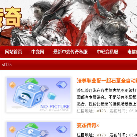
网站首页
中变网
最新中变传奇私服
中轻变私服
电信
sf123
法尊职业配一起石墓全自动
整年整月泡在各类复古地图刷级打
图都有专属讲究，不是所有地图都
贴合、性价比最高的挂机场景板上
下，优势直来直去拉满，是数不清
栏目地址：
sf123
发布时间：06-0
变态传奇3
栏目地址：
sf123
发布时间：05-0