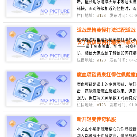
击，擅长用冰咆哮火球术等范围技
耗快，面对等级相近的怪物时，需
不同，它靠施毒术持续消耗、召唤
栏目地址：
sf123
发布时间：05-0
道战是精英怪打法适配道战
道战是游戏里适配精英怪打法的职业组
该了解该如何打精英怪靠它
—— 道士负责施毒、加血、召唤
防，相信大家应该了解该如何打精英
“虹魔蝎卫” 等精英怪，
栏目地址：
sf123
发布时间：04-2
魔血项链黄泉扛得住佩戴魔
魔血项链是道士的专属项链，暗红
击，还能激活魔血反噬效果，遭到
强力，但在闯关黄泉教主时要特别
主，他的特殊技能能克制魔血项链
栏目地址：
sf123
发布时间：01-0
新开轻变传奇私服
本文由小编系毓琳精心为你寻找新
别人都说战士血多防高，遇见哪种