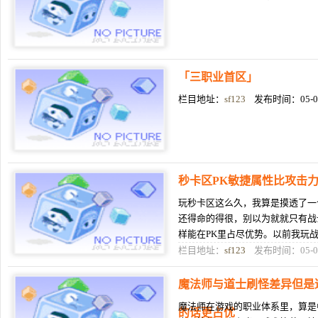
「三职业首区」
栏目地址：
sf123
发布时间：05-0
秒卡区PK敏捷属性比攻击
玩秒卡区这么久，我算是摸透了一
还得命的得很，别以为就就只有战
样能在PK里占尽优势。以前我玩
候，老是被对面道士放风筝，压根
栏目地址：
sf123
发布时间：05-0
魔法师与道士刷怪差异但是
魔法师在游戏的职业体系里，算是
的话更占优