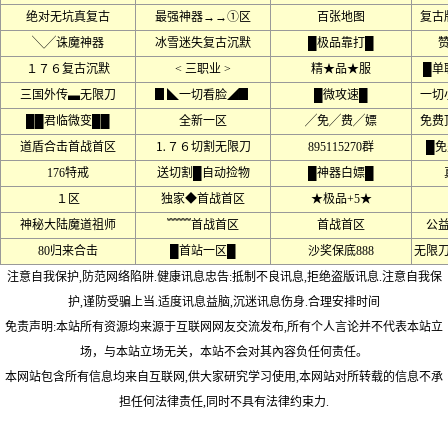
绝对无坑真复古
最强神器→→①区
百张地图
复古
╲╱诛魔神器
冰雪迷失复古沉默
█极品靠打█
１７６复古沉默
< 三职业 >
精★品★服
█单
三国外传▃无限刀
▊◣一切看脸◢▊
█微攻速█
一切
██君临微变██
全新一区
╱免╱费╱嫖
免费
道盾合击首战首区
⒈７６切割无限刀
895115270群
█免
176特戒
送切割█自动捡物
█神器白嫖█
１区
独家◆首战首区
★极品+5★
神秘大陆魔道祖师
﹌﹌首战首区
首战首区
公
80归来合击
█首站一区█
沙奖保底888
无限
注意自我保护,防范网络陷阱.健康讯息忠告:抵制不良讯息,拒绝盗版讯息.注意自我保
护,谨防受骗上当.适度讯息益脑,沉迷讯息伤身.合理安排时间
免责声明:本站所有资源均来源于互联网网友交流发布,所有个人言论并不代表本站立
场，与本站立场无关，本站不会对其內容负任何责任。
本网站包含所有信息均来自互联网,供大家研究学习使用,本网站对所转载的信息不承
担任何法律责任,同时不具有法律约束力.