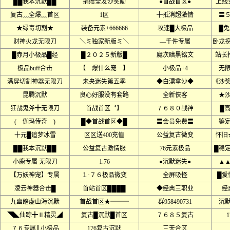
██我本沉默██
捐赠全发沙奖励
●首战首区●
上线
复古﹏全爆﹏首区
1区
╋抵消超激情
〓
★绿毒切割★
装备元素+666666
攻速█大极品
█免
财神火龙无限刀
＼ミ独家新版ミ＼
––千件专属
卧龙
█赤月小极品█经
█２０２５新版█
魔次暗黑铭文
站长
极品buff合击
【 爆什么宠 】
小极品+4
无
满屏切割神器无限刀
未央迷失第五季
◆白漂拿沙◆
《沙
昆腾沉默
良心好服没有套路
全新侠客
★
狂战鬼斧╋无限刀
首战首区〝】
７６８０战神
█
( 伽玛传奇 )
█◆首战首区◆█
〓会员免费〓
鉴
十元█追梦冰雪
区区送400充值
公益复古微变
怀旧
██我本沉默██
公益复古激情服
76元素极品
█稳
小鹿专属 无限刀
1.76
●沉默迷失●
▲
【万妖神宠】专属
１·７６极品微变
全屏吸怪
█爱
凌云神器合击█
首站首区████
◆经典三职业
经
九幽踏虚山海沉默
首战首区★━━━
群958490731
沉
◥◣仙踪╋Ⅱ精灵◢
复古█沉默█首区
７６８５复古
７６专属║小极品
176复古沉默
三天合区