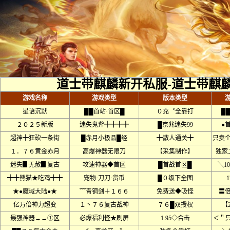
道士带麒麟新开私服-道士带麒
游戏名称
游戏类型
版本类型
星语沉默
██首站·首区█
０充〝全靠打
█
２０２５新版
迷失鬼斧╋╋╋╋
█京兆迷失99
●
超神╋狂砍一条街
█赤月小极品█经
╋散人通关╋
只卖
１．７６黄金赤月
高爆神器无限刀
【采集制作】
独家
迷失▊无赦▊复古
攻速神器◆首区
█首战首区█
╲1
╋╋熊猫★吃鸡╋╋
宠物·刀刀·货币
█０级下全图
★●魔域大陆●★
﹌青铜剑＋１６６
免费送◆吸怪
〓
亿万倍神力超变
１丶７６复古战神
７６█双授权
【
最强神器→→①区
必爆福利怪★刷屏
1.95◇合击
＜＂只