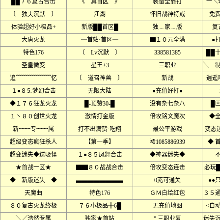
██７６复古合击
《 真首区 》
装备全靠打
一＼
〔 独夫沉默 〕
江湖
怀旧战神特戒
免
体验超好小极品+
新版██首区█
独﹍家﹍版
复
大唐火龙
━首站·首区━
▇１０元全满
●
特色176
〔 Lv沉默 〕
338581385
██
圣皇微变
星王+3
三职业
╲ 
追﹌﹌﹌﹌﹌﹌忆
〔 道召神兽 〕
新战
逍遥
１●８⒌梦幻合击
无限大陆
●充值好打●
◆１７６狂龙火龙
█-顶赞30-█
没有杂七杂八
█
１丶８０创世火龙
激情打金版
倍攻铭文魔次
◆
新┉┉专┉┉属
打不出满赞·吃翔
最公平游戏
变态迷
超级变态疯狂杀人
【第一季】
裙1085886939
◆ 
超变迷失◆送吸怪
１●８５凤舞合击
◆神器迷失◆
★首战一区★
▇▇８０战战合击
倍攻变态连击
必玩
◆ 新版迷失 ◆
▃▃▃▃▃▃▃▃
0茺可通关
●●
天魔曲
特色176
ＧＭ白给红包
３５
８０复古火龙终极
７６小极品╋6█
无充值地图
<自
╲╱浩然专属
独家★首站
“ 三职业复
迷失