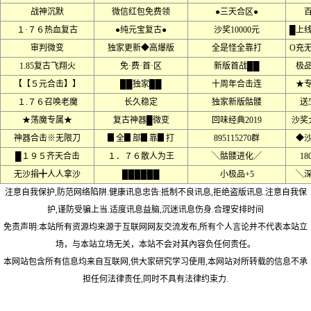
战神沉默
微信红包免费领
●三天合区●
１·７６热血复古
●纯元宝复古●
沙奖10000元
█上
审判微变
独家更新◆高爆版
全是怪全靠打
O充
1.85复古飞翔火
免·费·首·区
新版首战██
极
【【５元合击】】
██独家██
十周年合击连
★
１.７６召唤老魔
长久稳定
独家新版骷髅
送
★荡魔专属★
复古神器█微变
回味经典2019
沙奖
神器合击※无限刀
▊全▊部▊靠▊打
895115270群
◆沙
█１９５齐天合击
１．７６散人为王
╲骷髅进化╱
18
无沙捐╋人人拿沙
██████
小极品+5
╲
注意自我保护,防范网络陷阱.健康讯息忠告:抵制不良讯息,拒绝盗版讯息.注意自我保
护,谨防受骗上当.适度讯息益脑,沉迷讯息伤身.合理安排时间
免责声明:本站所有资源均来源于互联网网友交流发布,所有个人言论并不代表本站立
场，与本站立场无关，本站不会对其內容负任何责任。
本网站包含所有信息均来自互联网,供大家研究学习使用,本网站对所转载的信息不承
担任何法律责任,同时不具有法律约束力.