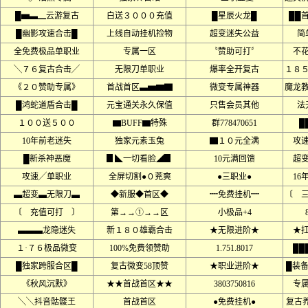
█▅▃▁云游复古
白送３０００充值
█星辰火龙█
██
█幽影攻速合击█
上线自动挂机捡物
超变迷失公益
简
全免费极品单职业
专属一区
〝赞助可打〞
不
╲７６复古合击╱
无限刀单职业
爆率全开复古
１８
《２０赞助专属》
首战首区▃▅▆▇
微变专属神器
魔龙
█鸿蛇道盾合击█
元宝通关永久保值
只售会员其他
法
１００送５００
▆BUFF▆特殊
群778470651
█
10年前老迷失
独家元素玉兔
▇１０元全满
攻
█新杀神恶魔
▊◣一切看脸◢▊
10元满回馈
超
攻速╱单职业
全屏切割●０茺爽
●三职业●
16
▃超变▃无限刀▃
◆新服◆首区◆
┉免费挂机┉
〔 
〔 充值可打 〕
第→→①→→区
小极品+4
▃▃▃龙隐迷失
新１８０雄霸合击
★无限进阶★
★
１·７６极品微变
100%免费领赞助
1.751.8017
██
█独家跨服合区█
复古微变58顶赞
★职业进阶★
█装
《秋风沉默》
★★首战首区★★
3803750816
专
╲╲抖音骷髅王
首战首区
●免费挂机●
复古养