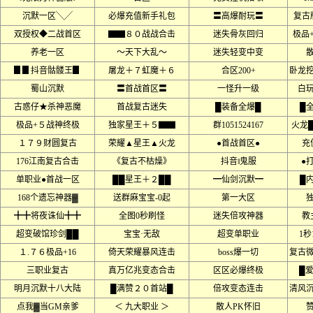
沉默一区╲╱
必爆充值新手礼包
〓高爆耐玩〓
复古
双授权◆二战首区
▇▇８０战战合击
迷失骨灰回归
极品+
养老一区
～天下大乱～
迷失轻变中变
▊▊抖音骷髅王▊
屠龙＋７虹魔＋６
合区200+
卧龙
蜀山沉默
〓首战首区〓
一怪升一级
白
古惑仔★杀神恶魔
首战复古迷失
█装备全爆█
█
极品+５战神终极
独家星王＋５▇▇
群1051524167
火龙
１７９财圆复古
荣耀▲星王▲火龙
●首战首区●
充
176江南复古合击
《复古不枯燥》
抖音‖鬼服
●
单职业●首战一区
██星王＋２██
━仙剑沉默━
█
168个遗忘神器▓
送群麻宝宝-0起
第一大区
╋╋将夜诛仙╋╋
全图0秒刷怪
迷失倍攻神器
教
超变破馆珍剑██
宝宝·无敌
超变单职业
1秒
１.７６极品+16
倚天荣耀暴风连击
boss爆一切
复古
三职业复古
真万亿兆变态合击
区区必爆终极
█
明月沉默十八大陆
█满赞２０首站█
倍攻变态连击
清风
点我▓当GM亲爹
＜ 九大职业 ＞
散人PK怀旧