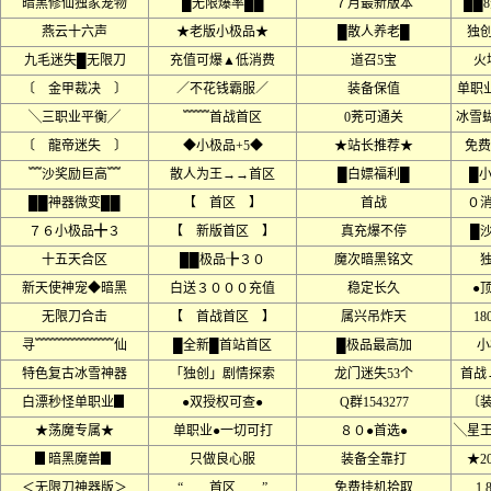
暗黑修仙独家宠物
█无限爆率██
７月最新版本
██
燕云十六声
★老版小极品★
█散人养老█
独
九毛迷失█无限刀
充值可爆▲低消费
道召5宝
火
〔 金甲裁决 〕
／不花钱霸服／
装备保值
单职
╲三职业平衡╱
﹌﹌首战首区
0茺可通关
冰雪
〔 龍帝迷失 〕
◆小极品+5◆
★站长推荐★
免费
﹌沙奖励巨高﹌
散人为王→→首区
█白嫖福利█
█
██神器微变██
【 首区 】
首战
０
７６小极品╋３
【 新版首区 】
真充爆不停
█
十五天合区
██极品╊３０
魔次暗黑铭文
新天使神宠◆暗黑
白送３０００充值
稳定长久
●
无限刀合击
【 首战首区 】
属兴吊炸天
18
寻﹌﹌﹌﹌﹌﹌仙
█全新█首站首区
█极品最高加
小
特色复古冰雪神器
「独创」剧情探索
龙门迷失53个
首战
白漂秒怪单职业▊
●双授权可查●
Q群1543277
〔
★荡魔专属★
单职业●一切可打
８０●首选●
╲星
▊暗黑魔兽▊
只做良心服
装备全靠打
★2
＜无限刀神器版＞
“ 首区 ”
免费挂机拾取
1