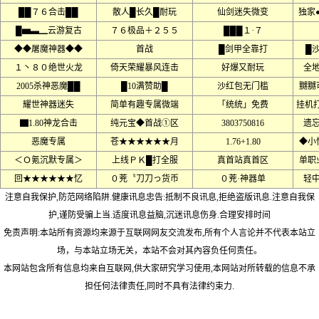
██７６合击██
散人█长久█耐玩
仙剑迷失微变
独家
█▅▃▁云游复古
７６极品＋２５５
███１·７
◆◆屠魔神器◆◆
首战
█剑甲全靠打
█
１丶８０绝世火龙
倚天荣耀暴风连击
好爆又耐玩
全
2005杀神恶魔██
█10满赞助█
沙红包无门槛
嬲嬲
耀世神器迷失
简单有趣专属微端
「统统」免费
挂机
▇1.80神龙合击
纯元宝◆首战①区
3803750816
遗
恶魔专属
苍★★★★★★月
1.76+1.80
◆小
＜Ｏ氪沉默专属＞
上线ＰＫ█打全服
真首站真首区
单职
回★★★★★★忆
０茺〝刀刀っ货币
０茺·神器单
轻
注意自我保护,防范网络陷阱.健康讯息忠告:抵制不良讯息,拒绝盗版讯息.注意自我保
护,谨防受骗上当.适度讯息益脑,沉迷讯息伤身.合理安排时间
免责声明:本站所有资源均来源于互联网网友交流发布,所有个人言论并不代表本站立
场，与本站立场无关，本站不会对其內容负任何责任。
本网站包含所有信息均来自互联网,供大家研究学习使用,本网站对所转载的信息不承
担任何法律责任,同时不具有法律约束力.