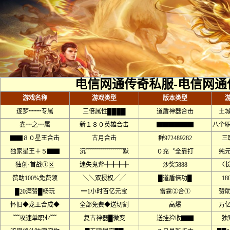
电信网通传奇私服-电信网通
游戏名称
游戏类型
版本类型
逐梦┉┉专属
三倍属性████
道盾神器合击
土
鑫┉之┉属
新１８０英雄合击
▇▇▇▇▇▇
八个
▇▇８０星王合击
古月合击
群972489282
三
独家星王＋５▇▇
沉﹌﹌﹌﹌﹌﹌默
０充〝全靠打
纯
独创·首战①区
迷失鬼斧╋╋╋╋
沙奖5888
〈
赞助100%免费领
╲╲双授权╱╱
█道盾倍功█
18
█20满赞█畅玩
━1小时百亿元宝
雷霆②合①
赞
怀旧◆龙王合成◆
全部免费◆送切割
高爆
万
﹌攻速单职业﹌
复古神器█微变
送挂捡收▇▇
独