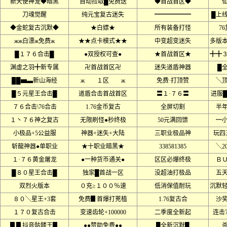
新天使神宠◆暗黑
自动捡取█免费送
◆首战首区◆
刀魂觉醒
纯元宝复古迷失
━━━━━━
█上
◆金蛇复古沉默◆
★白嫖★
所有装备打怪
7
жж白漂ж免费ж
★★点卡模式★★
中变超变迷失
多版本
█１７６合击█
●双授权可查●
★首战首区★
╋╋
渊虚之羽╋新专属
卍首战首区卍
迷失道盾神器
█
██▅▃新山海经
ж １区 ж
免费·打顶赞
╲
█５元星王合击█
道盾合击首战首区
〓１·７６〓
进服
７６合击\76合击
1.76金币复古
全屏切割
半
１丶７６神之复古
无限刷怪●秒终极
50元满回馈
┉
小极品+5公益服
神器+迷失+大陆
三职业极品神
玩四
斩龍神器●单职业
★十职业暗黑★
338581385
╲2
１·７６黄金屠龙
●一种货币通关●
区区必爆终极
Ｂ
█８０星王合击█
独家█首战一区
没超油打极品
五
双烈火版本
０充≥１００％速
低消保值耐玩
沉默
８０╲星王+3套
免费▊首爆打茺植
1.76复古合
沙
１７０复古合击
变速齿轮+100000
二季度全新起
连击77
▊▊抖音骷髅王▊
●●赞助免费●●
█全新沉默█