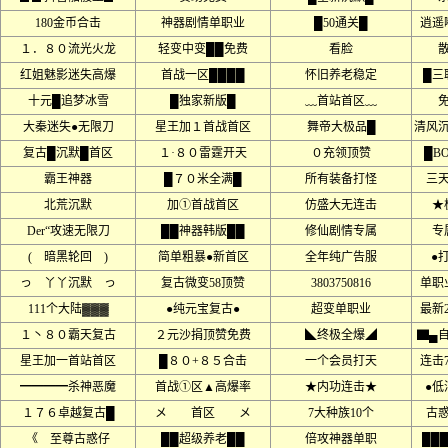
180金币合击
神器剧情单职业
█50通关█
逍遥
１．８０流光火龙
轻变中变██免费
看脸
红姐魅影迷失高爆
首战一区████
怀旧养老稳定
█三
十元█追梦冰雪
█独家新版█
﹏首站首区﹏
大秦迷失●无限刀
星王加１首战首区
舞帝大极品█
清风
复古█沉默█首区
１·８０雷霆开天
０充领顶赞
█B
霸王神器
█７０米全满█
所有装备打怪
三
北荒沉默
加①首战首区
仿盛大无连击
★
Der“攻速无限刀
██神器韩版██
修仙剧情专属
专
( 暗黑轮回 )
简单粗暴●新首区
全年纯广告服
●
っ 丫丫沉默 っ
复古微变58顶赞
3803750816
单职
111个大陆▓▓▓
●纯元宝复古●
超变单职业
最新
１丶８０霸天复古
２元沙捐顶赞免费
◣终极全爆◢
▇▄
星王加一首站首区
█８０+８５合击
一个会员打天
连击77
━━━━杀神恶魔
首战①区▲高爆率
★内功连击★
●低
１７６卓越复古█
メ 首区 メ
7大种族10个
古
《 至尊古惑仔
██超级养老██
倍攻神器单职
██