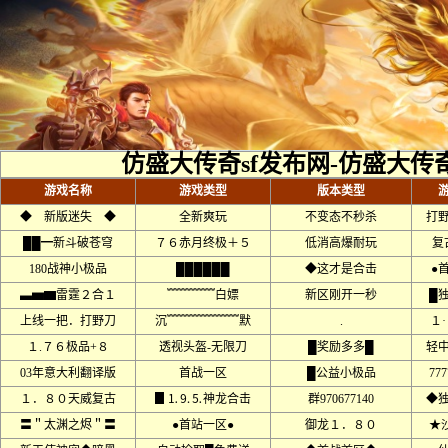
仿盛大传奇sf发布网-仿盛大传
游戏名称
游戏类型
版本类型
◆ 新版迷失 ◆
全新爽玩
不变态不秒杀
打
██━新斗破苍穹
７６赤月终极＋５
低消高爆耐玩
复
180战神小极品
██████
◆这才是合击
●
▃▅▆雷霆２合１
﹌﹌﹌﹌白嫖
新区刚开一秒
█
上线一把．打野刀
沉﹌﹌﹌﹌﹌﹌默
.
１
１.７６极品+８
透视头盔-无限刀
█奖励多多█
轻
03年意大利翻译版
首战一区
█公益小极品
777
１．８０天威复古
▊⒈⒐⒌神龙合击
群970677140
◆
〓＂太渊之烬＂〓
●首站一区●
御龙１．８０
★沙