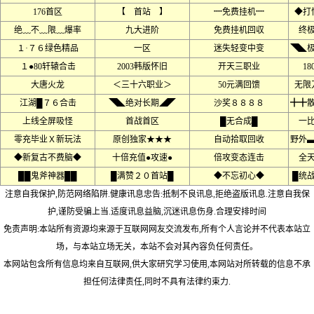
176首区
【 首站 】
┉免费挂机┉
◆打
绝﹏不﹏限﹏爆率
九大进阶
免费挂机回収
终
１·７６绿色精品
一区
迷失轻变中变
◥◣
１●80轩辕合击
2003韩版怀旧
开天三职业
18
大唐火龙
＜三十六职业＞
50元满回馈
无限
江湖█７６合击
◥◣绝对长期◢◤
沙奖８８８８
╋╋
上线全屏吸怪
首战首区
█无合成█
一
零充毕业Ｘ新玩法
原创独家★★★
自动拾取回收
野外
◆新复古不费脑◆
十倍充值●攻速●
倍攻变态连击
全
██鬼斧神器██
█满赞２０首站█
◆不忘初心◆
█统
注意自我保护,防范网络陷阱.健康讯息忠告:抵制不良讯息,拒绝盗版讯息.注意自我保
护,谨防受骗上当.适度讯息益脑,沉迷讯息伤身.合理安排时间
免责声明:本站所有资源均来源于互联网网友交流发布,所有个人言论并不代表本站立
场，与本站立场无关，本站不会对其內容负任何责任。
本网站包含所有信息均来自互联网,供大家研究学习使用,本网站对所转载的信息不承
担任何法律责任,同时不具有法律约束力.