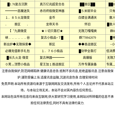
█1.76复古沉默
真万亿兆超变合击
██首区██
██
━━━━恶魔迷失
赤月终极微变神器
█５米就毕业
只
１．８５火龙微变
金币
白嫖全满通关
散
． 首区 ．
龙帝天书
怀旧
█散
【〝九鼎微变
★Ⅰ切只靠打★
无限刀嘎嘎爽
群8
峡﹍﹍﹍﹍﹍﹍谷
复古小极品+７█
群770942079
█
新出炉◆无限探索◆
新区
◆◆首战首区
~
必爆充值新手礼包
１．７６小极品
█剑甲全靠打
低消
█长久火龙·微变
复古神器━━━━
高爆版
无限
０茺→顶赞小极品
星王加１首战首区
万件专属装备
专属
注意自我保护,防范网络陷阱.健康讯息忠告:抵制不良讯息,拒绝盗版讯息.注意自我保
护,谨防受骗上当.适度讯息益脑,沉迷讯息伤身.合理安排时间
免责声明:本站所有资源均来源于互联网网友交流发布,所有个人言论并不代表本站立
场，与本站立场无关，本站不会对其內容负任何责任。
本网站包含所有信息均来自互联网,供大家研究学习使用,本网站对所转载的信息不承
担任何法律责任,同时不具有法律约束力.