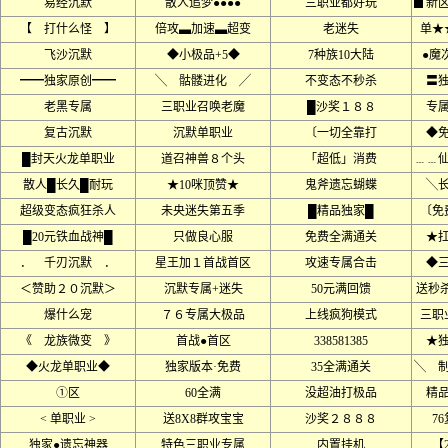
易经沉默
散人追梦●●●●
三职业都好玩
▊新
【 打什么怪 】
倍攻▃加速▃超变
老迷失
单★
飞沙沉默
◆小极品+5◆
7种族10大陆
●魔
━━独家原创━━
╲ 骷髅进化 ╱
不变态不秒杀
〓
老黑专属
三职业召唤老魔
█沙奖１８８
专
复古沉默
沉默单职业
〔一切全靠打
◆
█封天火龙单职业
道召神兽８个头
「超低」消费
﹍﹍
散人█长久█耐玩
★10咪顶赞★
鬼斧遗忘蝴蝶
╲
超级变态疯狂杀人
未央迷失第五季
█精品独家█
〔免
█20元铁血战神█
只做良心服
免费全满通关
★
． 千刃沉默 ．
星王加１首战首区
攻速专属合击
◆
＜赞助２０沉默＞
沉默专属+迷失
50元满回馈
送秒
爆什么宠
７６专属大极品
上线疯狗模式
三职
《 龙族微变 》
首战●首区
338581385
★
◆火龙单职业◆
独家版本·免费
35全满通关
╲ 
①区
60全满
没超油打极品
精
< 单职业 >
送8X8群攻宝宝
沙奖２８８８
7
独家●遗忘神器
特色三职业专属
内置挂机
【