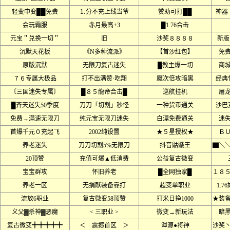
轻变中变██免费
⒈分不充上线当爷
赞助可打██
神器
会玩霸服
赤月最高+3
█1.76合击
元宝＂兑换一切＂
旧
沙奖８８８８
新版
沉默天花板
《N多种流派》
【首沙红包】
免
原版沉默
无限刀复古迷失
█教主爆一切
商
７６专属大极品
打不出满赞·吃翔
魔次倍攻暗黑
经典
〔三国迷失专属〕
█８５龍帝合击█
巡航挂机
屠
█齐天迷失50季度
刀刀「切割」秒怪
一种货币通关
沙巴
免费→满速无限刀
纯元宝无限刀迷失
白漂免费通关
迷
首爆千元０充起飞
2002纯设置
★５星授权★
Ｂ
养老迷失
刀刀切割5%无限刀
抖音骷髅王
▇╲
20顶赞
充值可爆▲低消费
公益复古微变
宝宝群攻
怀旧养老
█全网独家█
１８
养老一区
无捐献装备靠打
超变单职业
1.
流放6职业
复古微变58顶赞
打米日挣1000
★装
义父▓杀神▓恶魔
< 三职业 >
微变→新玩法
暗
复古微变╋╋╋╋╋
＜ 震撼首区 ＞
渾源●将神
沙奖