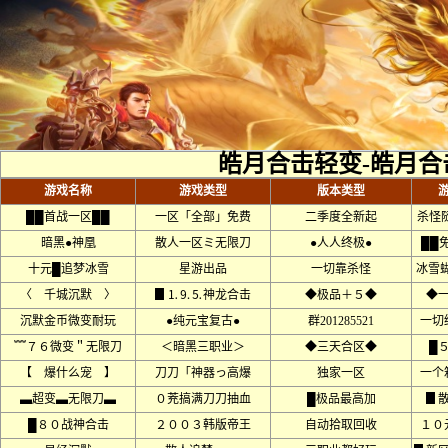
皓月合击轻变-皓月合
游戏名称
游戏类型
版本类型
██首战一区██
一区「全部」免费
二季度全新起
杀怪
暗黑●神凰
散人一区ミ无限刀
●人人终极●
██
十元█追梦冰雪
星游出品
一切靠杀怪
冰雪
〈 千城沉默 〉
▊⒈⒐⒌神龙合击
◆极品＋５◆
◆
沉默金币微变耐玩
●纯元宝复古●
群201285521
一切
﹌７６微变＂无限刀
＜暗黑三职业＞
◆三天合区◆
█
【 爆什么宠 】
刀刀「神器っ高爆
独家一区
一个
▃超变▃无限刀▃
０茺搞满刀刀抽血
█极品最高加
▊
█８０战神合击
２００３韩版帝王
自动拾取回收
１０