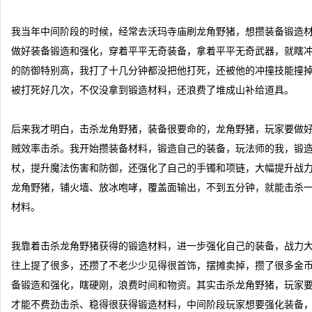
我当年中间阶段的时候，经常去沃玛寺庙刷龙角野猪，想攒装备锻造
做好装备锻造和强化，穿着平平无奇装备，拿着平平无奇武器，就瞎
的防御特别高，我打了十几分钟都没把他打死，还被他的冲撞技能撞
被打死好几次，不仅没拿到锻造材料，还浪费了堆成山补给道具。
后来我才明白，击杀龙角野猪，装备很要命的，龙角野猪，玩家要做
贼效率击杀。我开始攒装备材料，锻造自己的装备，玩法师的我，锻
杖，提升魔法伤害和防御，还强化了自己的手镯和项链，大幅提升战
龙角野猪，铺火墙、放冰咆哮，覆盖面输出，不到五分钟，就能击杀
材料。
我靠着击杀龙角野猪获得的锻造材料，进一步强化自己的装备，战力大
往上提了很多，还攒了不老少少见得很首饰，摆摊卖掉，攒了很多金
备锻造和强化，瞎硬刚，浪费时间和物资。其实击杀龙角野猪，玩家
才能不费劲击杀、稳得很获得锻造材料，中间阶段玩家想要强化装备