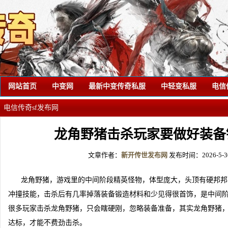
网站首页
中变网
最新中变传奇私服
中轻变私服
电信
电信传奇sf发布网
龙角野猪击杀玩家要做好装备
文章作者：
新开传世发布网
发布时间：2026-5-30 
龙角野猪，游戏里的中间阶段精英怪物，体型庞大，头顶有硬邦邦
冲撞技能，击杀后有几率掉落装备锻造材料和少见得很首饰，是中间
很多玩家击杀龙角野猪，只会瞎硬刚，忽略装备准备，其实龙角野猪
达标，才能不费劲击杀。