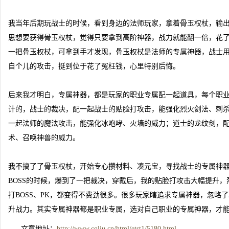
我当年后期玩战士的时候，看到身边的法师玩家，拿着骨玉权杖，输
思想要获得骨玉权杖，觉得只要拿到高阶神器，战力就能翻一倍，花
一把骨玉权杖，可拿到手才发现，骨玉权杖是法师的专属神器，战士
自个儿的攻击，挺到位于花了冤枉钱，心里特别后悔。
后来我才明白，专属神器，都是玩家的职业专属配一起道具，每个职
计的，战士的裁决，配一起战士的贴脸打攻击，能强化烈火剑法、刺
一起法师的魔法攻击，能强化冰咆哮、火墙的威力；道士的龙纹剑，
术、召唤神兽的威力。
我不搞了了骨玉权杖，开始专心攒材料、凑元宝，寻找战士的专属神
BOSS的时候，爆到了一把裁决，穿戴后，我的贴脸打攻击大幅提升
打BOSS、PK，都变得不费劲很多。很多玩家瞎追求专属神器，忽略
升战力。其实专属神器都是职业专属，选对自己职业的专属神器，才
文章地址：
http://www.cqliu.cn/html/etst1/5180.html