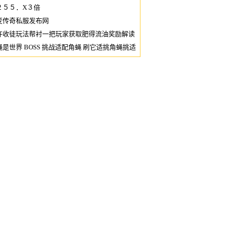
２５５．X３倍
变传奇私服发布网
许收徒玩法帮衬一把玩家获取肥得流油奖励解读
蝇是世界 BOSS 挑战适配角蝇 刷它适挑角蝇挑适
果说要去挑战世界 BOSS 的话靠它优适挑