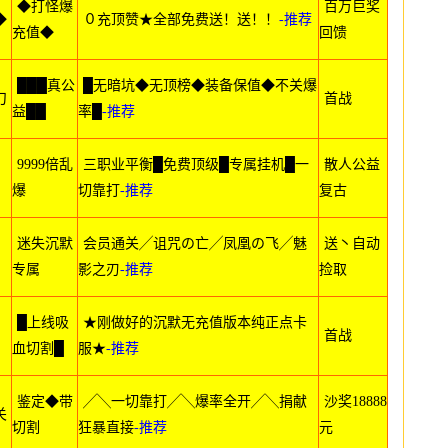
◆打怪爆
百万巨奖
◆
０充顶赞★全部免费送！送！！
-推荐
充值◆
回馈
███真公
█无暗坑◆无顶榜◆装备保值◆不关爆
刀
首战
益██
率█
-推荐
9999倍乱
三职业平衡█免费顶级█专属挂机█一
散人公益
爆
切靠打
-推荐
复古
迷失沉默
会员通关╱诅咒の亡╱凤凰の飞╱魅
送丶自动
专属
影之刃
-推荐
捡取
█上线吸
★刚做好的沉默无充值版本纯正点卡
首战
血切割█
服★
-推荐
鉴定◆带
╱╲一切靠打╱╲爆率全开╱╲捐献
沙奖18888
关
切割
狂暴直接
-推荐
元