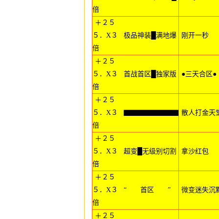
倍
＋２５
５．X３
极品神装█满地爆
刚开一秒
倍
＋２５
５．X３
首战首区█独家版
●三天合区●
倍
＋２５
５．X３
▇▇▇▇▇▇▇▇
散人打金天
倍
＋２５
５．X３
超变█无级别切割
拿沙红包
倍
＋２５
５．X３
“ 首区 ”
微变迷失沉
倍
＋２５