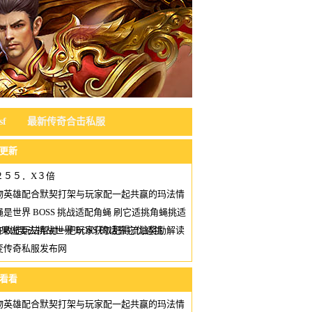
f
最新传奇合击私服
更新
２５５．X３倍
物英雄配合默契打架与玩家配一起共赢的玛法情
蝇是世界 BOSS 挑战适配角蝇 刷它适挑角蝇挑适
果说要去挑战世界 BOSS 的话靠它优适挑
许收徒玩法帮衬一把玩家获取肥得流油奖励解读
变传奇私服发布网
看看
物英雄配合默契打架与玩家配一起共赢的玛法情