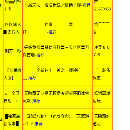
极品战神
群
变
全新玩法╱激情耐玩╱赞助全爆
-推荐
＋５
926679863
区区50人
． 独家 靠
绝﹌﹌﹌
古
▊无假人
打 ．
-推荐
版
等级免费〓赞助可打〓三天合区〓万
沙奖８０
刚开一秒
件首爆
-推荐
７６
【长期散
﹏﹏﹏全新独创﹏神宠﹏裂神符﹏﹏
〔 装备
人服】
﹏
-推荐
保值
≤ 全屏
无暗藏无沙捐无顶榜★超越怀旧冰雪
低消高爆
扫射 ≥
沉默
-推荐
耐玩
█独家最
（彩蝶八卦）（追魂夺命）（天涯游
无隐藏纯
4
新版本█
龙）√
-推荐
透明