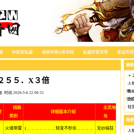
服
中轻变私服
电信传奇sf发布网
私服传奇世界
变态传奇s
最新
·
＋
２５５．X３倍
·
人
怀
·
角
者:
时间:2026-5-6 22:00:51
优如
·
允
·
轻
线路
主页地
型
详细版本介绍
类别
址
随便
火墙带雷
(﹍﹍﹍﹍﹍﹍﹍轻变不秒杀﹍﹍﹍﹍
无纱绢狂
·
人