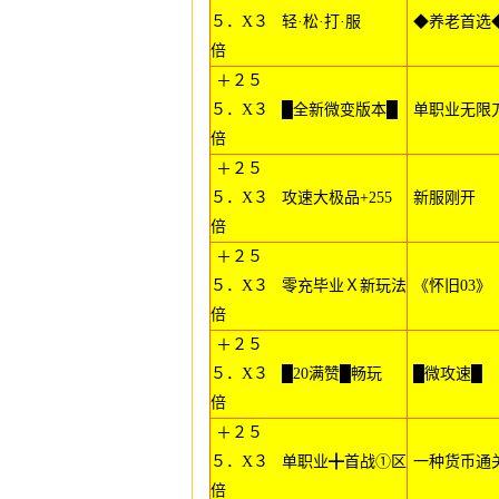
５．X３
轻·松·打·服
◆养老首选
倍
＋２５
５．X３
█全新微变版本█
单职业无限
倍
＋２５
５．X３
攻速大极品+255
新服刚开
倍
＋２５
５．X３
零充毕业Ｘ新玩法
《怀旧03》
倍
＋２５
５．X３
█20满赞█畅玩
█微攻速█
倍
＋２５
５．X３
单职业╋首战①区
一种货币通
倍