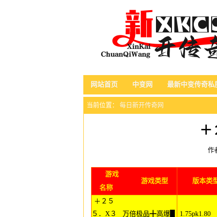
网站首页
中变网
最新中变传奇私
当前位置：
每日新开传奇网
＋
作
游戏
游戏类型
版本类
名称
＋２５
５．X３
万倍极品╋高爆█
1.75pk1.80