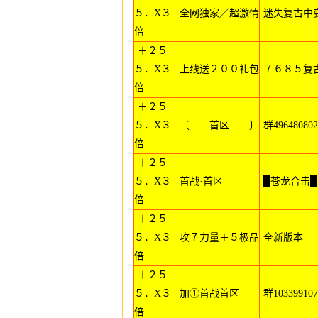
５．X３
全网独家╱超激情
迷失复古中
倍
＋２５
５．X３
上线送２００礼包
７６８５复
倍
＋２５
５．X３
〔 首区 〕
群496480802
倍
＋２５
５．X３
首战·首区
█苍龙合击█
倍
＋２５
５．X３
攻７力量＋５极品
全新版本
倍
＋２５
５．X３
加①首战首区
群103399107
倍