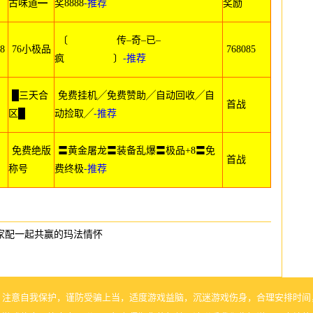
古味道━
奖8888
-推荐
奖励
〔 传–奇–已–
8
76小极品
768085
疯 〕
-推荐
█三天合
免费挂机╱免费赞助╱自动回收╱自
首战
区█
动捡取╱
-推荐
免费绝版
〓黄金屠龙〓装备乱爆〓极品+8〓免
首战
称号
费终极
-推荐
家配一起共赢的玛法情怀
，注意自我保护，谨防受骗上当，适度游戏益脑，沉迷游戏伤身，合理安排时间