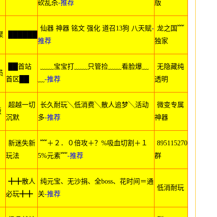
砍乱杀
-推荐
版
仙器 神器 铭文 强化 道召13狗 八天赋
-
龙之国﹌
聚
██████
推荐
独家
██首站
﹏﹏宝宝打﹏﹏只管捡﹏﹏看脸爆﹏
无隐藏纯
员
首区██
﹏
-推荐
透明
超越一切
长久耐玩╲低消费╲散人追梦╲活动
微变专属
版
沉默
多
-推荐
神器
新迷失新
﹌＋２．０倍攻＋？%吸血切割＋１
895115270
玩法
5%元素﹌
-推荐
群
╋╋散人
纯元宝、无沙捐、全boss、花时间＝通
低消耐玩
必玩╋╋
关
-推荐