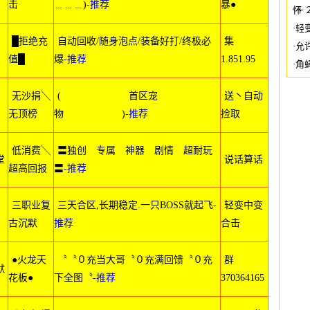
击
﹍﹍﹍)
-推荐
暴●
怀
·
＋
·
轻
█拒绝充
自动回收/随身泡点/装备好打/终极必
集
·
允
值█
爆
-推荐
1.851.95
·
角
优如
无沙捐╲
( 首区宠
送丶自动
无顶榜
物 )
-推荐
捡取
低消费╲
〓独创 专属 神器 剧情 超耐玩
堂
说话算话
超高回报
〓
-推荐
三职业复
三天合区,长期稳定.一只BOSS就起飞
-
轻变中变
古沉默
推荐
合击
●火龙天
〝〝０充当大哥〝０充满回馈〝０充
群
默
花板●
下全图〝
-推荐
370364165