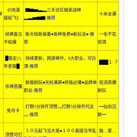
《0充直
▇▆▅▃▂三天合区独家战神
神
十米全满
接起飞》
▂▃▅▆▇
-推荐
经典复古
新大陆新装备●各种免费●新玩法●
-推
一毛不花
不枯燥
荐
到頂
█稳定八
持续更新，网游神作，6大职业，可白
███１·７
年老服█
漂
-推荐
新版耐玩●光柱满屏●终极必爆●品牌单
低消高爆
杀神恶魔
职业
-推荐
耐玩
打野1分钟开顶赞灬打野5分钟开代言
━仙剑沉
·免月卡
灬
-推荐
默━
１０元起飞当大哥●１００直接当爷乱
独﹍家﹍
顶赞可打