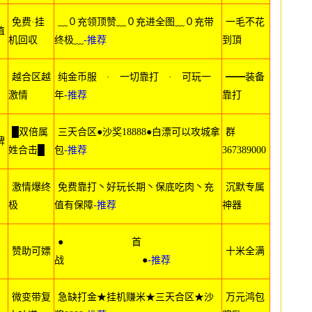
免费·挂
﹏０充领顶赞﹏０充进全图﹏０充带
一毛不花
值
机回収
终极﹏
-推荐
到頂
越合区越
纯金币服 · 一切靠打 · 可玩一
━━装备
激情
年
-推荐
靠打
█双倍属
三天合区●沙奖18888●白漂可以攻城拿
群
牌
姓合击█
包
-推荐
367389000
激情爆终
免费靠打丶好玩长期丶保底吃肉丶充
沉默专属
】
极
值有保障
-推荐
神器
● 首
赞助可嫖
十米全满
战 ●
-推荐
微变带复
急缺打金★挂机赚米★三天合区★沙
万元鸿包