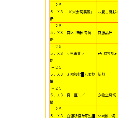
＋２５
５．X３
『0米会玩霸区』
灬复古沉默
倍
＋２５
５．X３
首区·神器·专属
官服品质
倍
＋２５
５．X３
< 三职业 >
●免费挂机●
倍
＋２５
５．X３
无限鞭怪█无限秒
新战
倍
＋２５
５．X３
真一区╲╱
宠物全屏切
倍
＋２５
５．X３
白漂秒怪单职业▊
boss爆一切