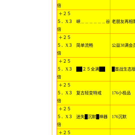
倍
＋２５
５．X３
峡﹍﹍﹍﹍﹍﹍谷
老朋友再相
倍
＋２５
５．X３
简单流畅
公益38满会
倍
＋２５
５．X３
██２５全满██
█首战生态
倍
＋２５
５．X３
复古轻变特戒
176小极品
倍
＋２５
５．X３
迷失█沉默█神器
176沉默
倍
＋２５