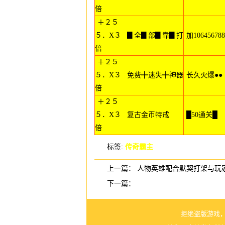
倍
＋２５
５．X３
▊全▊部▊靠▊打
加106456788
倍
＋２５
５．X３
免费╋迷失╋神器
长久火爆●●
倍
＋２５
５．X３
复古金币特戒
█50通关█
倍
标签:
传奇霸主
上一篇：
人物英雄配合默契打架与玩
下一篇：
拒绝盗版游戏