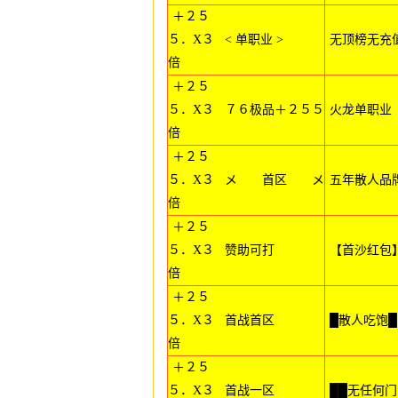
＋２５
５．X３
< 单职业 >
无顶榜无充
倍
＋２５
５．X３
７６极品＋２５５
火龙单职业
倍
＋２５
５．X３
メ 首区 メ
五年散人品
倍
＋２５
５．X３
赞助可打
【首沙红包
倍
＋２５
５．X３
首战首区
█散人吃饱█
倍
＋２５
５．X３
首战一区
██无任何门