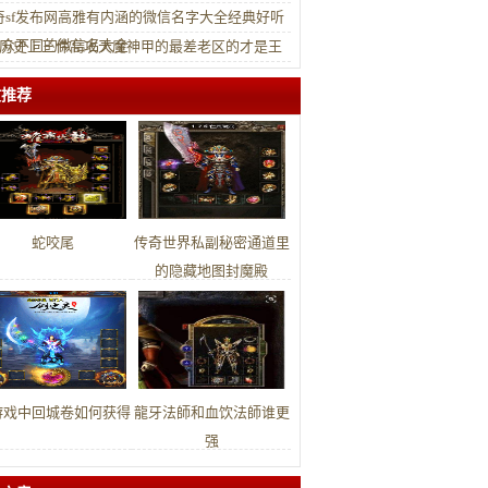
奇sf发布网高雅有内涵的微信名字大全经典好听
与众不同的微信名大全
ifu历史上三件高攻天魔神甲的最差老区的才是王
文推荐
蛇咬尾
传奇世界私副秘密通道里
的隐藏地图封魔殿
游戏中回城卷如何获得
龍牙法師和血饮法師谁更
强