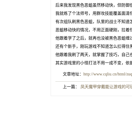
后来我发现黑色恶蛆虽然移动快，但防御
我就练了个法师号，用群攻技能覆盖面清
有次组队刷黑色恶蛆，队里的战士不知道
恶蛆移动快的情况，不用正面硬刚，拉着
他跟着学了之后，就再也没被黑色恶蛆缠
还有个新手，刚玩游戏不知道怎么扛得住
他跟着我刷了两天，就掌握了技巧，自己
其实游戏里的小怪打法不用一成不变，依
文章地址：
http://www.cqliu.cn/html/zu
上一篇：
凤天魔甲穿戴能让游戏的可