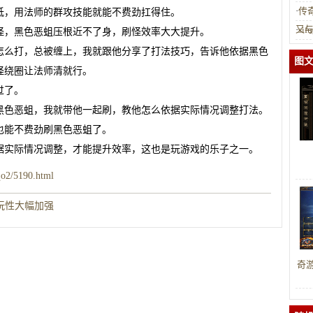
·
传
低，用法师的群攻技能就能不费劲扛得住。
又
·
s
怪，黑色恶蛆压根近不了身，刷怪效率大大提升。
者
怎么打，总被缠上，我就跟他分享了打法技巧，告诉他依据黑色
图
怪绕圈让法师清就行。
过了。
黑色恶蛆，我就带他一起刷，教他怎么依据实际情况调整打法。
也能不费劲刷黑色恶蛆了。
据实际情况调整，才能提升效率，这也是玩游戏的乐子之一。
qo2/5190.html
玩性大幅加强
奇