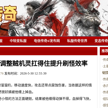
服
中轻变私服
电信传奇sf发布网
私服传奇世界
变态传奇s
推
·
传
调整贼机灵扛得住提升刷怪效率
·
土
标
·
超
：
76
发布时间：2026-5-30 12:55:39
·
传
滑溜溜的，移动速度快，攻击还带点腐蚀伤害，当依据这样的情
·
赤
然很好搞被他缠上掉血。
·
传
奇小怪的方法正面硬刚，结果被他缠得动弹不得，血掉得飞快，
·
组
·
感