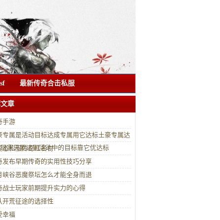
f
最新传奇合击私服
荐文章
奇手游
豪专属是活动目标达成专属用它达标土豪专属达
优玩家只要达到活动中的目标靠它优达标
变态私服传奇红名村
奇发布早期传奇的实用性技巧分享
月峡谷恶魔祭坛怎么才能全身而退
奇战士玩家前期提升实力的心得
队开荒征途的选择性
受幸福