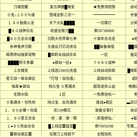
刀魂觉醒
复古神器█微变
★免费领回馈
自
０充≥１００％速
雪域龙影三合一
━━━━━━
╋
１.８０独孤火龙
天下大乱████
一切靠打
沙
█８０战神合击
攻速无限刀██
群367389000
█８０王总合击█
沉默大世界第七季
十周年合击连
●
杀神鬼斧沉默
光速出刀亿兆攻击
██装备保值
██
暗黑修仙独家宠物
█单职业战战合击
一区
鉴
████帝王争霸
●首站一区●
７６８０战神
上古微变
上线送2500元充值
上线自动拾取
█暗
星王加一首站首区
「打怪丶加充值」
超级好玩
超
独家★首站
纯元宝·０茺通关
超变迷失公益
根据
无限大陆
１区
┉免费挂机┉
０氪通关丶包吃肉
纯元宝﹍会员通关
首战●首区
▃百
１．８０必爆〃充值
无GM模式
装备全靠打
自
１．８０星王合击
∵攻∵速∵激∵情
╲抓鬼修仙╱
●鉴
１●８５热血合击
█上线送〓猛宠█
群76956598
专属
〓首站首区〓
无限刀上线就干
全程挂机