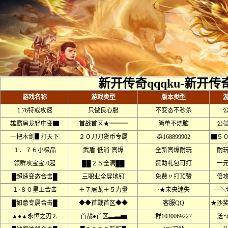
新开传奇qqqku-新开传奇
游戏名称
游戏类型
版本类型
1.76特戒攻速
只做良心服
不变态不秒杀
雄霸屠龙轻中变▇
首战首区★━━━
简单不烧脑
公
一把木剑▊打天下
２０刀刀货币专属
群168899902
▇５
１．７６小极品
武盾·低消·高爆
全新高爆耐玩
耐
领群攻宝宝-0起
██２５全满██
赞助礼包可打
一
█超速变态合击█
三职业全屏地钉
免费〃打顶赞
倍
１·８０星王合击
＋７屠龙＋５力量
·★未央迷失
一＼
█如意专属合击█
◆◆首戰首区◆◆
客服QQ
★沙
▲●▲永恒之刃⒉
首战●首区▂▃▅
群1030069227
送