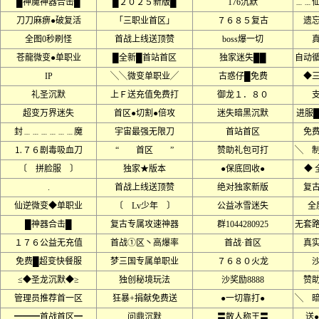
█神魔神器合击█
█２０２５新版█
176沉默
﹍﹍
刀刀麻痹●破复活
「三职业首区」
７６８５复古
遗
全图0秒刷怪
首战上线送顶赞
boss爆一切
苍龍微变●单职业
█全新█首站首区
独家迷失██
自动
IP
╲╲微变单职业╱
古惑仔█免费
◆
礼圣沉默
上Ｆ送充值免费打
御龙１．８０
超变万界迷失
首区●切割●倍攻
迷失暗黑沉默
进服
封﹍﹍﹍﹍﹍﹍魔
宇宙最强无限刀
首站首区
免
⒈７６剧毒吸血刀
“ 首区 ”
赞助礼包可打
╲ 
〔 拼脸服 〕
独家★版本
●保底回收●
◆ 
.
首战上线送顶赞
绝对独家新版
复
仙逆微变◆单职业
〔 Lv少年 〕
公益冰雪迷失
全
█神器合击█
复古专属攻速神器
群1044280925
无套
１７６公益无充值
首战①区丶高爆率
首战·首区
真
免费█超变快餐服
梦三国专属单职业
７６８０火龙
沙
≤◆圣龙沉默◆≥
独创秘境玩法
沙奖励8888
赞
管理员推荐首一区
狂暴+捐献免费送
●一切靠打●
╲ 
━━━首战首区━
问鼎沉默
〓散人称王〓
送