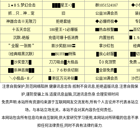
１●８⒌梦幻合击
███星王+3█
群1051524167
◆小
抓﹍只﹍神﹍宠
旧
公益38满会员
装
神器合击※无限刀
拒绝套娃
◆必爆终极◆
专
十五天合区
180星王+1必爆版
▇热血核轚▇
▃百
沉默-绝版
充值可爆╊低消费
内置挂机
▊⒈
＂全服·一张图＂
首沙奖励388〓
拿沙红包
经
〔经典暗黑沉默〕
▆BUFF▆特殊
█良心好服█
██
█沙奖壹万█
刀刀吸血█大极品
【０充顶赞
免费
██杀神恶魔██
１．７６秒杀切割
█全部免费█
1
＼小极品+８／
▊新区万元补贴▊
公益38满会员
沙巴
注意自我保护,防范网络陷阱.健康讯息忠告:抵制不良讯息,拒绝盗版讯息.注意自我保
护,谨防受骗上当.适度讯息益脑,沉迷讯息伤身.合理安排时间
免责声明:本站所有资源均来源于互联网网友交流发布,所有个人言论并不代表本站立
场，与本站立场无关，本站不会对其內容负任何责任。
本网站包含所有信息均来自互联网,供大家研究学习使用,本网站对所转载的信息不承
担任何法律责任,同时不具有法律约束力.