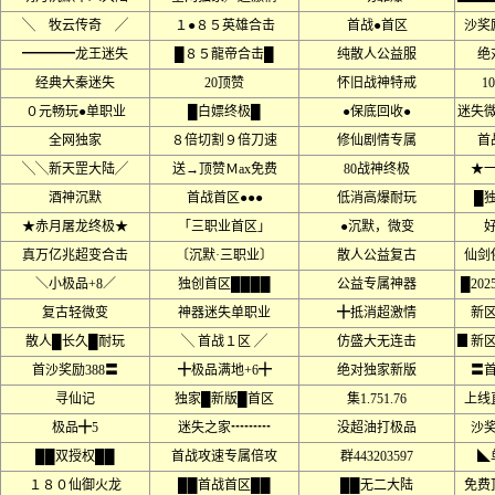
╲ 牧云传奇 ╱
１●８５英雄合击
首战●首区
沙奖
━━━━龙王迷失
█８５龍帝合击█
纯散人公益服
绝
经典大秦迷失
20顶赞
怀旧战神特戒
1
０元畅玩●单职业
█白嫖终极█
●保底回收●
迷失
全网独家
８倍切割９倍刀速
修仙剧情专属
首
╲╲新天罡大陆╱
送→顶赞Ｍax免费
80战神终极
★
酒神沉默
首战首区●●●
低消高爆耐玩
█
★赤月屠龙终极★
「三职业首区」
●沉默，微变
真万亿兆超变合击
〔沉默·三职业〕
散人公益复古
仙剑
＼小极品+8／
独创首区████
公益专属神器
█20
复古轻微变
神器迷失单职业
╋抵消超激情
新
散人█长久█耐玩
╲ 首战１区 ╱
仿盛大无连击
▊新
首沙奖励388〓
╋极品满地+6╋
绝对独家新版
〓
寻仙记
独家█新版█首区
集1.751.76
上线
极品╋5
迷失之家┅┅┅
没超油打极品
沙
██双授权██
首战攻速专属倍攻
群443203597
◣
１８０仙御火龙
██首战首区██
██无二大陆
免费