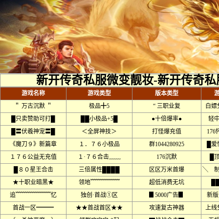
新开传奇私服微变靓妆-新开传奇私
游戏名称
游戏类型
版本类型
＂ 万古沉默 ＂
极品╋5
“ 三职业复
白嫖
█只卖赞助可打█
██小极品+5█
●十倍爆率●
轻
█〓伏羲神宠〓█
＜全屏神技＞
打怪爆充值
17
《魔刀９》新篇章
１．７６小极品
群1044280925
█爱
１７６公益无充值
１·７６合击﹏﹏
176沉默
█
█８０星王合击
三倍属性████
区区万米首爆
╲ 
★十职业暗黑★
领地﹌﹌﹌﹌﹌
超低消费无坑
█
追﹌﹌﹌﹌﹌﹌忆
独创·首战①区
▊5000广告▊
新版
首战一区━━━
★★首战首区★★
攻速复古神器
上线