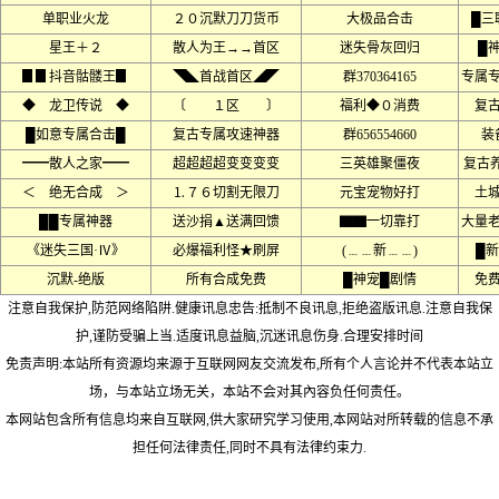
单职业火龙
２０沉默刀刀货币
大极品合击
█三
星王＋２
散人为王→→首区
迷失骨灰回归
█
▊▊抖音骷髅王▊
◥◣首战首区◢◤
群370364165
专属
◆ 龙卫传说 ◆
〔 １区 〕
福利◆０消费
复
█如意专属合击█
复古专属攻速神器
群656554660
装
━━散人之家━━
超超超超变变变变
三英雄聚僵夜
复古养
＜ 绝无合成 ＞
⒈７６切割无限刀
元宝宠物好打
土
██专属神器
送沙捐▲送满回馈
▇▇一切靠打
大量
《迷失三国·Ⅳ》
必爆福利怪★刷屏
(﹍﹍新﹍﹍)
█新
沉默-绝版
所有合成免费
█神宠█剧情
免
注意自我保护,防范网络陷阱.健康讯息忠告:抵制不良讯息,拒绝盗版讯息.注意自我保
护,谨防受骗上当.适度讯息益脑,沉迷讯息伤身.合理安排时间
免责声明:本站所有资源均来源于互联网网友交流发布,所有个人言论并不代表本站立
场，与本站立场无关，本站不会对其內容负任何责任。
本网站包含所有信息均来自互联网,供大家研究学习使用,本网站对所转载的信息不承
担任何法律责任,同时不具有法律约束力.