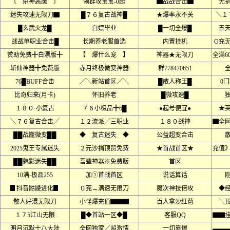
〔 杀神恶魔 〕
领群攻宝宝-0起
▇战战合击▇
无
迷失攻速无限刀▇
█７６复古战神█
★爆率永不关
＼１
█玄武火龙█
白嫖毕业
█一切全爆█
五
战战单职业合击█
长期养老服首选
内置挂机
O充
赞助免费╋白漂版╋
【 爆什么宠 】
神器★无限刀
全满6
斩仙神器╋免费版
赤月终极微变神器
群778470651
76█BUFF合击
╱╲新站首区╱╲
█散人称王█
0
比奇归来(月卡)
怀旧养老
█微攻速█
１８０·小复古
７６小极品╋6█
●起号便宜●
★
╲７６复古合击╱
１２流派╱三职业
１８０战神
▇全
██战巃微变██
◆ 复古迷失 ◆
公益超变合击
2025鬼王专属迷失
２元沙捐顶赞免费
★首战首区★
充值
██魅影迷失██
吾辈神器※免费版
首区
10满-极品255
加①首战首区
说话算话
▊抖音骷髅进化▊
０茺→满速无限刀
魔次神技倍攻
◆
散人好混无限刀
小怪爆充值▇▇▇
百人拿沙红苞
╲
１７5江山无限
█◆首站一区◆█
客服QQ
▇▇
明月沉默十八大陆
全网独家╱超激情
一切靠爆
▃▃