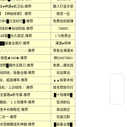
法●神通●前卫玩-推荐
散人打金天堂
】【神秘探索】-推荐
微变一区
╋6█元宝好打█-推荐
免费挂机稳赚
动挂机◆自动回收-推荐
768085
心好服█长久稳定-推荐
1.76免费全
值██装备全靠打-推荐
渾源●将神
╱╱╱╱╱╱╱╱-推荐
零氪全满通关
值★180★-推荐
群926679863
顶赞█爆炸无限刀-推荐
免费→爆充值
动回收╱装备全爆-推荐
说话算话
职业，超高爆率-推荐
▲▲探索未知
挂机╱上古结阵╱-推荐
首充赞助可打
无套路●新专属-推荐
█十倍爆率█
看脸╱１０倍爆率-推荐
低消耐玩
宝╋长期稳定-推荐
首战首区
二合一-推荐
完美沉默
冰雪蝴蝶迷失神器-推荐
█装备全爆█