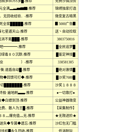
图多BOSS多█-推荐
免费沙捐顶赞
元全满▂▃▅▆▇-推荐
锦绣独家打造
．无回收经验．-推荐
微变复古暗黑
死全家█████-推荐
▊5000广告▊
踩七星遁天山-推荐
送丶自动捡取
消不氪███-推荐
3803750816
吧━━━━-推荐
█全民追梦█
刀刀绿毒８０沉默-推荐
█鉴定神技█
业 〕-推荐
338581385
平衡.道盾自动█-推荐
█绝对激情█
物◆回馈可打◆-推荐
█沙奖7680█
切███████-推荐
沙奖１８８８
终极·遍地刷▃▃-推荐
●一切靠打●
收◆白嫖到顶-推荐
公益神器微变
免费、散人为王█-推荐
【采集制作】
８８灬爆充值灬无-推荐
★无限进阶★
迷失◆专属◆遗忘-推荐
沙红包无门槛
费挂机█永久回收-推荐
低消耐玩