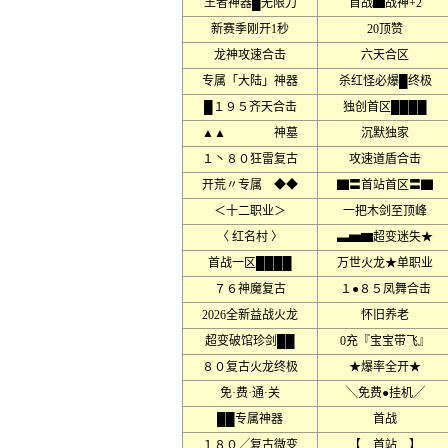
王者神器█无限刀
首战▇战神+2
新赛季刚开1秒
20顶赞
龙神攻速合击
六天合区
专属「大陆」神器
杀红怪必爆█终极
█１９５齐天合击
独创首区████
▲▲ 神墓
沉默独家
１丶８０狂雷复古
攻速道盾合击
开荒〃专属 ◆◆
▇〓首站首区〓▇
＜十二职业＞
一把木剑至顶峰
〈 红名村 〉
▃▅▆超变迷失★
首战一区████
万世火龙★单职业
７６神魔复古
１●８５凤舞合击
2026全新益战火龙
怀旧养老
超变破馆珍剑██
0充『宝宝带飞』
８０复古火龙终极
★爆率全开★
免·费·通·关
╲免费●挂机╱
██专属神器
首战
１８０╱复古微变
【 首站 】