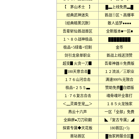
【 茅山术士 】
█▂上线免费▂█
经典武神迷失
首战①区丶高爆率
〔经典暗黑沉默〕
散人追梦●●●●
吾辈斩仙首战首区
全新版本■一区■
１丶８０战神极品
████████
极品+5绿毒+切割
金币
剑引龙泉单职业
首战上线送顶赞
超变▊火贪一刀▊
吾辈神器※免费版
█180天意合击█
１２流派╱三职业
１７６山河合击
满速999％无限合
极品+２５５▃
赞助免费█白嫖版
１·７６复古合击
魂骨魂环全靠打
＜▁灵兽圣宠▁＞
１８５火龙独家
燕云十六声
一区「全部」免费
全麻痹●刀刀砍翻
◣「复古专属」◢
探索专属◆天花板
180首区(+5)
首站首区
█独家跨服合区█