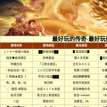
最好玩的传奇-最好玩
游戏名称
游戏类型
版本类型
１７６━攻速小极品
██新版高爆██
▊首战首区▊
独家◆首战首区
拒绝套娃
散人天花板
█首
轩辕合击
「三职业首区」
主打ＢＯＳＳ
丶命运合击一区丶
２０刀刀货币专属
免费·打顶赞
专
》新版★首区《
怀旧小极品███
道招麒麟饕餮
免。费。来。玩
新沉默
轻变中变迷失
╲
╲╲微变·单职业
白送３２７６充值
倍功神器合击
送
血月沉默
星王加１首战首区
变态+444444
18
①区
赞助可打
消费低，PK
区区