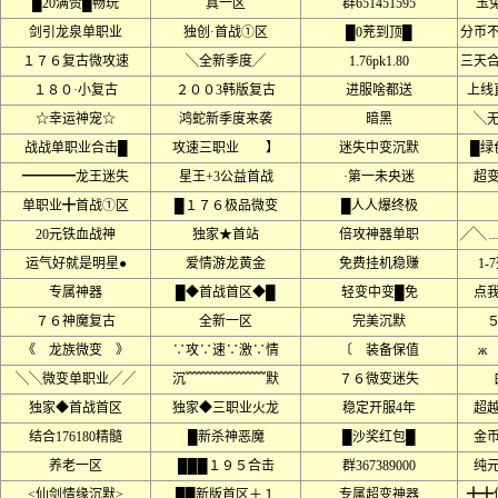
█20满赞█畅玩
真一区
群651451595
玉
剑引龙泉单职业
独创·首战①区
█0茺到顶█
分币
１７６复古微攻速
╲全新季度╱
1.76pk1.80
三天
１８０·小复古
２００3韩版复古
进服啥都送
上线
☆幸运神宠☆
鸿蛇新季度来袭
暗黑
╲
战战单职业合击█
攻速三职业 】
迷失中变沉默
█绿
━━━━龙王迷失
星王+3公益首战
·第一未央迷
超
单职业╋首战①区
█１７６极品微变
█人人爆终极
20元铁血战神
独家★首站
倍攻神器单职
╱╲
运气好就是明星●
爱情游龙黄金
免费挂机稳赚
1
专属神器
█◆首战首区◆█
轻变中变█免
点
７６神魔复古
全新一区
完美沉默
《 龙族微变 》
∵攻∵速∵激∵情
〔 装备保值
ж
╲╲微变单职业╱╱
沉﹌﹌﹌﹌﹌﹌默
７６微变迷失
独家◆首战首区
独家◆三职业火龙
稳定开服4年
超
结合176180精髓
█新杀神恶魔
█沙奖红包█
金
养老一区
███１９５合击
群367389000
纯
≤仙剑情缘沉默≥
██新版首区＋１
专属超变神器
╋╋