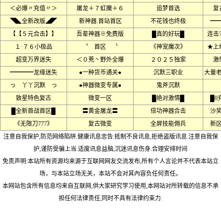
＜必爆〃充值〃＞
屠龙＋７虹魔＋６
追梦首选
复
◥◣全新改版◢◤
新神器.首站首区
不花钱也终极
━
【【５元合击】】
吾辈神器※免费版
█真的好玩█
连击77
１·７６小极品
〝 首区 〝
《神宠魔次》
★上
超变万界迷失
＜０茺丶野外全爆
２０２５独家
激
━━━━龙缘迷失
●一种货币通关●
沉默三职业
大量
っ 丫丫沉默 っ
●神器微变专属●
鬼斧沉默
致星特色复古
微变一区
█绝对激情█
█0
█全新首战首区█
〓黄金屠龙〓
倍功神器合击
沙
《无限刀777》
复古微变
全屏技能佣兵
新
注意自我保护,防范网络陷阱.健康讯息忠告:抵制不良讯息,拒绝盗版讯息.注意自我保
护,谨防受骗上当.适度讯息益脑,沉迷讯息伤身.合理安排时间
免责声明:本站所有资源均来源于互联网网友交流发布,所有个人言论并不代表本站立
场，与本站立场无关，本站不会对其內容负任何责任。
本网站包含所有信息均来自互联网,供大家研究学习使用,本网站对所转载的信息不承
担任何法律责任,同时不具有法律约束力.