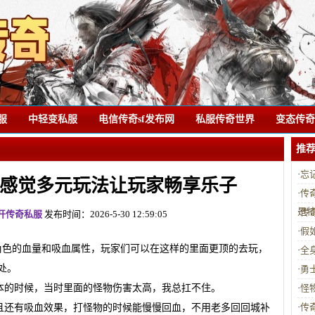
服
中轻变私服
电信传奇sf发布网
私服传奇世界
变态传奇s
推
·
忘
感觉多元玩法让玩家畅享乐子
·
传
是
·
传
开传奇私服
发布时间：2026-5-30 12:59:05
·
假
角色的血量和吸血属性，玩家们可以在这样的里面更顶的去玩，
·
全
处。
·
勇
本的时候，当时里面的怪物伤害太高，我总扛不住。
·
怪
·
传
且还有吸血效果，打怪物的时候能慢慢回血，不用老多回回城补