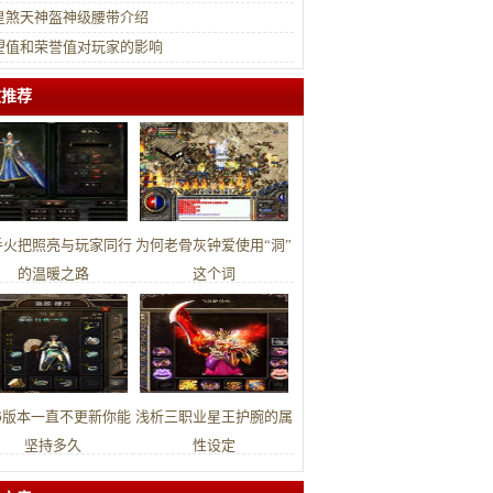
了
皇煞天神盔神级腰带介绍
望值和荣誉值对玩家的影响
文推荐
手火把照亮与玩家同行
为何老骨灰钟爱使用“洞”
的温暖之路
这个词
76版本一直不更新你能
浅析三职业星王护腕的属
坚持多久
性设定