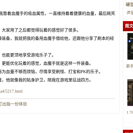
疑
·
邪
·
声
但我靠着血魔手的吸血属性，一直维持着着健康的血量，最后耗死
图
，大家用了之后都觉得玩着的感觉好了很多。
掉装备，我就把我的备用血魔手借给他，还跟他分享了刷本的经
，也能更顶地享受游戏乐子了。
，更能优化玩着的感觉，血魔手就是这样一件装备。
新
再为血量不够而烦恼，尽情享受刷怪、打宝和PK的乐子。
着，他就像我的贴身护卫，陪我在游戏里征战四方。
qa4/5217.html
打出独一份体验
1.