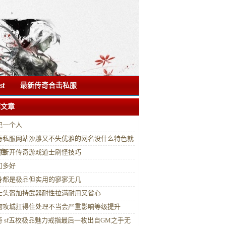
f
最新传奇合击私服
荐文章
记一个人
奇私服网站沙雕又不失优雅的网名没什么特色就
特色
奇新开传奇游戏道士刷怪技巧
如多好
身都是极品但实用的寥寥无几
士头盔加持武器耐性拉满耐用又省心
物攻城扛得住处理不当会严重影响等级提升
奇 sf五枚极品魅力戒指最后一枚出自GM之手无