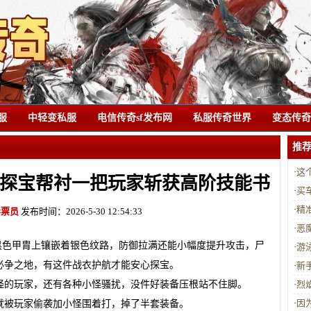
服
中轻变私服
电信传奇sf发布网
私服传奇世界
变态传奇s
推
·
这
探宝帮衬一把玩家斩获高阶技能书
·
买
·
精
彩票员
发布时间：2026-5-30 12:54:33
·
恶
黑色甲胄上镶嵌着银色纹路，防御拉满还能小幅度提升攻击，尸
·
游
必争之地，有这件战衣护航才能安心探宝。
·
新
怪的玩家，还有各种小怪骚扰，没件好装备压根站不住脚。
·
烈
·
因
就被玩家偷袭加小怪围着打，掉了半套装备。