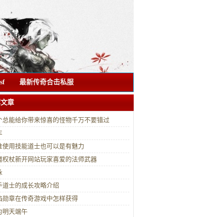
f
最新传奇合击私服
荐文章
个总能给你带来惊喜的怪物千万不要错过
车
准使用技能道士也可以是有魅力
魔权杖新开网站玩家喜爱的法师武器
泳
手道士的成长攻略介绍
焰勋章在传奇游戏中怎样获得
为明天端午