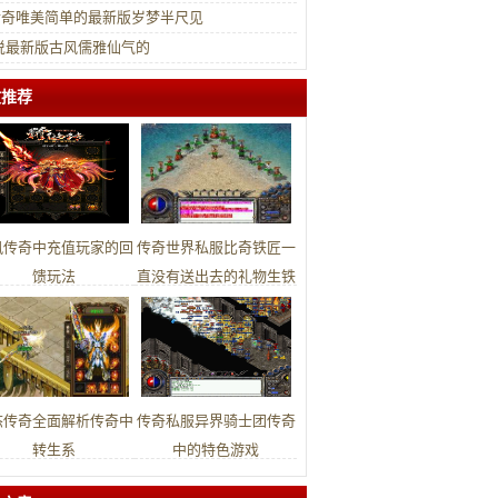
f传奇唯美简单的最新版岁梦半尺见
说最新版古风儒雅仙气的
文推荐
风传奇中充值玩家的回
传奇世界私服比奇铁匠一
馈玩法
直没有送出去的礼物生铁
戒指
态传奇全面解析传奇中
传奇私服异界骑士团传奇
转生系
中的特色游戏