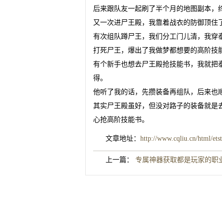
后来跟队友一起刷了半个月的地图副本，
又一次进尸王殿，我靠着战衣的防御顶住
有次组队蹲尸王，我们分工门儿清，我穿
打死尸王，爆出了我做梦都想要的高阶技
有个新手也想去尸王殿抢技能书，我就把
得。
他听了我的话，先攒装备再组队，后来也
其实尸王殿虽好，但没对路子的装备就是
心抢高阶技能书。
文章地址：
http://www.cqliu.cn/html/ets
上一篇：
专属神器获取都是玩家的职