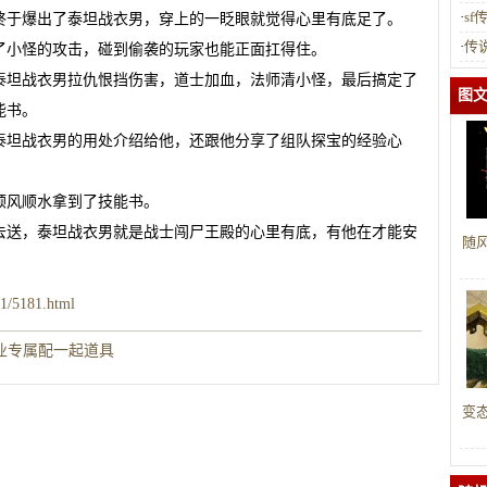
·
s
终于爆出了泰坦战衣男，穿上的一眨眼就觉得心里有底足了。
·
传
了小怪的攻击，碰到偷袭的玩家也能正面扛得住。
泰坦战衣男拉仇恨挡伤害，道士加血，法师清小怪，最后搞定了
图
能书。
泰坦战衣男的用处介绍给他，还跟他分享了组队探宝的经验心
顺风顺水拿到了技能书。
去送，泰坦战衣男就是战士闯尸王殿的心里有底，有他在才能安
随
t1/5181.html
业专属配一起道具
变