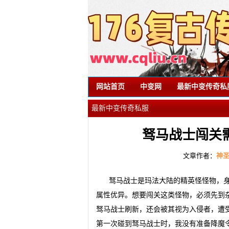
网站首页
中变网
最新中变传奇私
最新中变传奇私服
驽马战士闯关
文章作者：
神
驽马战士是玛法大陆的精英怪怪物，
属性优异。想要闯关这类怪物，必须先到
驽马战士刷新，还会被其视为入侵者，遭
第一次碰到驽马战士时，我没有准备降魔