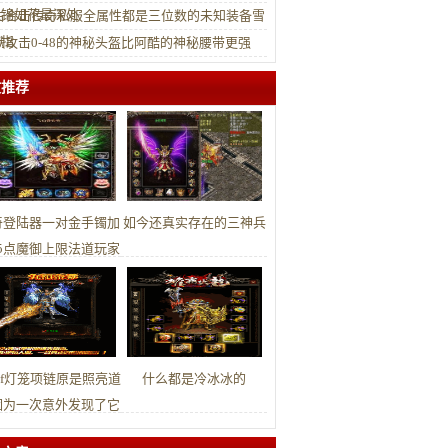
似锦如花最深处
古合击传奇私服全属性都是三位数的未知装备雪
戒指
默攻击0-48的神秘头盔比阿酷的神秘腰带更强
文推荐
奇登陆器一对金手镯加
如今还真实存在的三神兵
5点魔御上限法道玩家
还怎么玩
osf灯笼项链原是照亮道
什么都是冷冰冰的
因为一次意外发现了它
的秘密