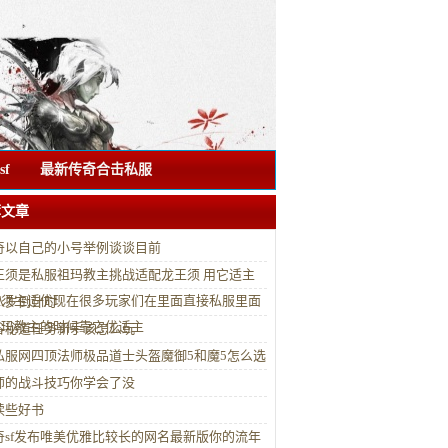
f
最新传奇合击私服
荐文章
奇以自己的小号举例谈谈目前
王须是私服祖玛教主挑战适配龙王须 用它适主
王须主适优现在很多玩家们在里面直接私服里面
八岁倒计时
祖玛教主的时候靠它优适主
谷秘道任务新手该怎么玩
私服网四顶法师极品道士头盔魔御5和魔5怎么选
师的战斗技巧你学会了没
读些好书
奇sf发布唯美优雅比较长的网名最新版你的流年