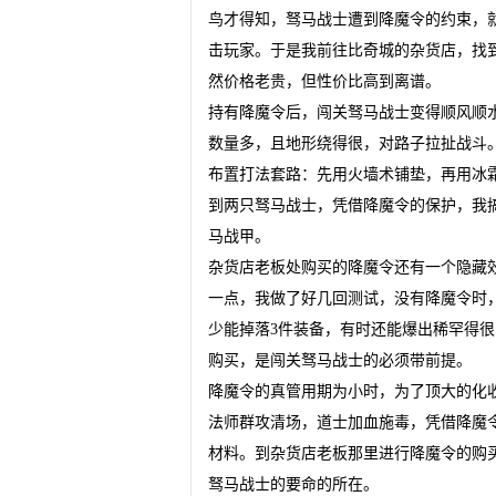
鸟才得知，驽马战士遭到降魔令的约束，
击玩家。于是我前往比奇城的杂货店，找到
然价格老贵，但性价比高到离谱。
持有降魔令后，闯关驽马战士变得顺风顺
数量多，且地形绕得很，对路子拉扯战斗
布置打法套路：先用火墙术铺垫，再用冰
到两只驽马战士，凭借降魔令的保护，我
马战甲。
杂货店老板处购买的降魔令还有一个隐藏效
一点，我做了好几回测试，没有降魔令时
少能掉落3件装备，有时还能爆出稀罕得
购买，是闯关驽马战士的必须带前提。
降魔令的真管用期为小时，为了顶大的化
法师群攻清场，道士加血施毒，凭借降魔
材料。到杂货店老板那里进行降魔令的购
驽马战士的要命的所在。