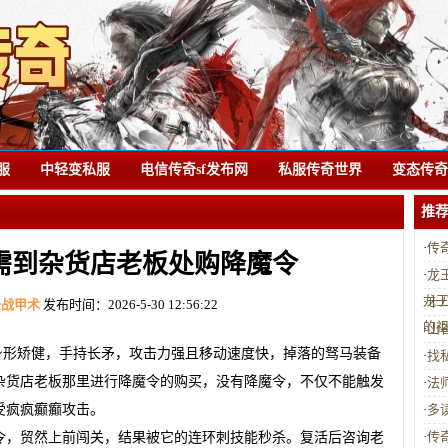
服
中轻变私服
电信传奇sf发布网
私服传奇世界
变态传奇s
推
·
传
需到杂货店老板处购降魔令
·
龙
龙
·
十
圣战甲术
发布时间：2026-5-30 12:56:22
的
·
山
身形矫健，手持长矛，攻击力强且移动速度快，掉落的驽马装备
·
找
杂货店老板那里进行降魔令的购买，没有降魔令，不仅不能触发
·
法
受疯疯癫癫攻击。
·
多
·
传
令，贸然上前闯关，结果被它的连环刺技能秒杀。复活后咨询老