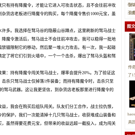
在
·
复
就只有持有降魔令，才能让它进入可攻击状态，且不会往前冲攻
玉
·
沉
杂货店老板进行降魔令的购买，每个降魔令售价1000元宝，虽
图
水许多。我选择在驽马谷的隐蔽山谷蹲点，这里刷新的驽马战士
。降魔令激活后，驽马战士不会往前冲攻击，我可以稳得一批地
霜禁锢限制它的移动，然后聚一堆火力攻击。有一次，我一起碰
搞定了将它们引到火墙中，一个一个击杀，爆出了驽马头盔和驽
传
果：持有降魔令闯关驽马战士，爆率会提升20%。为了验证这
了1
，击杀只驽马战士仅掉落1件装备；而持有降魔令时，击杀只至
很的驽马武器。这让我更坚信，到杂货店老板那里进行降魔令的
收益，我会在购买后组队闯关。队友们分工合作，战士拉仇恨，
ha
令的保护，我们一次能清掉十几只驽马战士，收获堆成山装备和
具
买，虽然得要花费元宝，但带来的收益远超一截投入，成为闯关