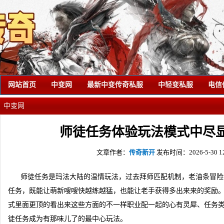
网站首页
中变网
最新中变传奇私服
中轻变私服
电信
中变网
师徒任务体验玩法模式中尽
文章作者：
传奇新开
发布时间：2026-5-30 12
师徒任务是玛法大陆的温情玩法，过去拜师匹配机制，老油条冒险
任务，既能让萌新嗖嗖快越练越猛，也能让老手获得多出来来的奖励
式里面更顶的看出来这些方面的不一样职业配一起的心有灵犀、任务
徒任务成为有那味儿了的最中心玩法。