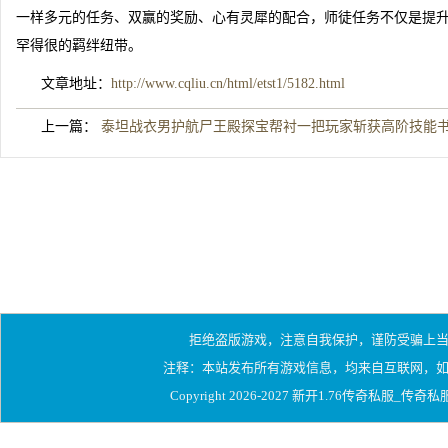
一样多元的任务、双赢的奖励、心有灵犀的配合，师徒任务不仅是提
罕得很的羁绊纽带。
文章地址：
http://www.cqliu.cn/html/etst1/5182.html
上一篇：
泰坦战衣男护航尸王殿探宝帮衬一把玩家斩获高阶技能
拒绝盗版游戏，注意自我保护，谨防受骗上
注释：本站发布所有游戏信息，均来自互联网，
Copyright 2026-2027
新开1.76传奇私服_传奇私服1