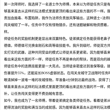
第一次拜师时，我选择了一名道士作为师傅，本来以为师徒任务只是
够直来直去从这样的玩法模式里面更顶的看出来这些方面的不一样。
责加血施毒、布置陷阱，我作为法师负责放风筝输出，这种道士+法师
闯关缩短了一半。任务中不仅有怪物猎杀，还有谜题破解和物资攒着
样。
师徒任务的奖励机制更是显出来双赢特色。徒弟搞定任务能获得老鼻
德值，师德值可兑换金刚石和高等级技能书。我升到级时，师徒双方
实打实的武器，这种共同受益的模式让师徒关系更紧密。因为能够直
看出来这些方面的不一样，师徒任务不再是单向的帮扶，而是双向的
师徒任务中的连携技能更是一大亮点。当师徒亲密度达到准保等级，
伤害提升55%，还能延长BOSS虚弱状态。在闯关龙城守卫战限时任
眼清掉掉一波堆一堆的攻城怪物，早准备4分钟到达最终战场，获得了
够直来直去从这样的玩法模式里面更顶的看出来这些方面的不一样，
补，让任务闯关变得更不费劲贼有意思。
如今，我也成为了一名师傅，带着徒弟搞定各类师徒任务。看着徒弟
肥得流油的奖励和满当当的成就感。因为能够直来直去从这样的玩法